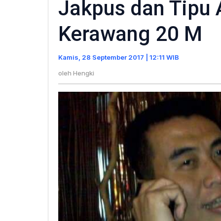
Jakpus dan Tipu
TJAH
Suks
Kerawang 20 M
Suap
KAJA
Kamis, 28 September 2017 | 12:11 WIB
Jakp
oleh
Hengki
dan
Tipu
Angg
DPRD
Kera
20
M