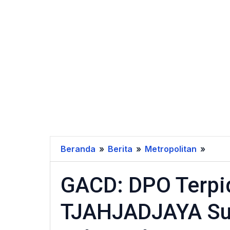
Beranda
»
Berita
»
Metropolitan
»
GACD
DPO
GACD: DPO Terpi
Terpi
11
TJAHJADJAYA Su
Tahu
JOSE