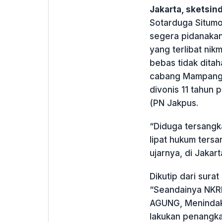
Jakarta, sketsi
Sotarduga Situmo
segera pidanaka
yang terlibat nik
bebas tidak dita
cabang Mampang P
divonis 11 tahun 
(PN Jakpus.
“Diduga tersangk
lipat hukum ters
ujarnya, di Jakart
Dikutip dari surat
“Seandainya NKR
AGUNG, Menindak
lakukan penangk