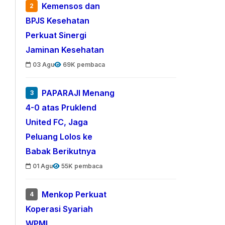
Kemensos dan
2
BPJS Kesehatan
Perkuat Sinergi
Jaminan Kesehatan
03 Agu
69K pembaca
PAPARAJI Menang
3
4-0 atas Pruklend
United FC, Jaga
Peluang Lolos ke
Babak Berikutnya
01 Agu
55K pembaca
Menkop Perkuat
4
Koperasi Syariah
WPMI