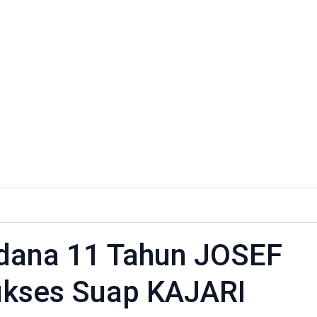
:
dana 11 Tahun JOSEF
dana
kses Suap KAJARI
n
F