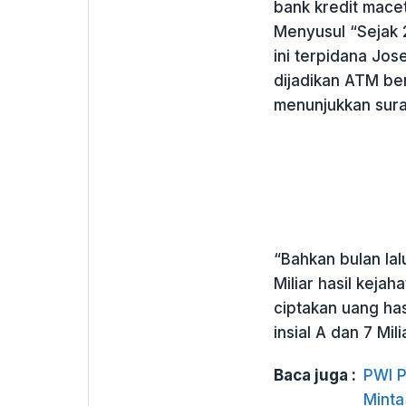
bank kredit macet 
Menyusul “Sejak 
ini terpidana Jose
dijadikan ATM ber
menunjukkan sura
“Bahkan bulan lal
Miliar hasil keja
ciptakan uang has
insial A dan 7 Mil
Baca juga :
PWI P
Minta