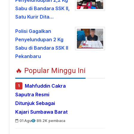
Penyelundupan 2,2 Kg
Sabu di Bandara SSK II,
Satu Kurir Dita…
Polisi Gagalkan
Penyelundupan 2 Kg
Sabu di Bandara SSK II
Pekanbaru
🔥 Popular Minggu Ini
Mahfuddin Cakra
1
Saputra Resmi
Ditunjuk Sebagai
Kajari Sumbawa Barat
01 Agu
89.2K pembaca