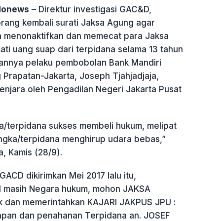
ndonews
– Direktur investigasi GAC&D,
rang kembali surati Jaksa Agung agar
n menonaktifkan dan memecat para Jaksa
mati uang suap dari terpidana selama 13 tahun
hannya pelaku pembobolan Bank Mandiri
rapatan-Jakarta, Joseph Tjahjadjaja,
penjara oleh Pengadilan Negeri Jakarta Pusat
a/terpidana sukses membeli hukum, melipat
angka/terpidana menghirup udara bebas,”
a, Kamis (28/9).
 GACD dikirimkan Mei 2017 lalu itu,
I masih Negara hukum, mohon JAKSA
 dan memerintahkan KAJARI JAKPUS JPU :
apan dan penahanan Terpidana an. JOSEF