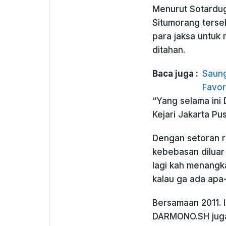
Menurut Sotardu
Situmorang terse
para jaksa untuk
ditahan.
Baca juga :
Saung
Favor
“Yang selama ini 
Kejari Jakarta Pus
Dengan setoran ru
kebebasan diluar
lagi kah menangk
kalau ga ada apa
Bersamaan 2011. l
DARMONO.SH juga 