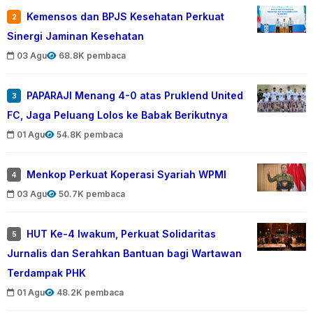
Kemensos dan BPJS Kesehatan Perkuat
2
Sinergi Jaminan Kesehatan
03 Agu
68.8K pembaca
PAPARAJI Menang 4-0 atas Pruklend United
3
FC, Jaga Peluang Lolos ke Babak Berikutnya
01 Agu
54.8K pembaca
Menkop Perkuat Koperasi Syariah WPMI
4
03 Agu
50.7K pembaca
HUT Ke-4 Iwakum, Perkuat Solidaritas
5
Jurnalis dan Serahkan Bantuan bagi Wartawan
Terdampak PHK
01 Agu
48.2K pembaca