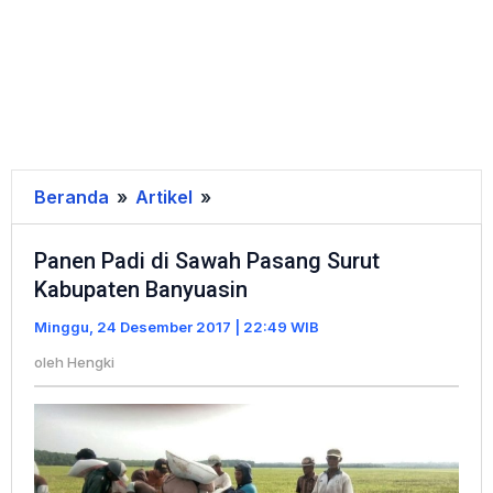
Beranda
»
Artikel
»
Panen
Padi
Panen Padi di Sawah Pasang Surut
di
Kabupaten Banyuasin
Sawah
Pasang
Minggu, 24 Desember 2017 | 22:49 WIB
Surut
oleh
Hengki
Kabupaten
Banyuasin