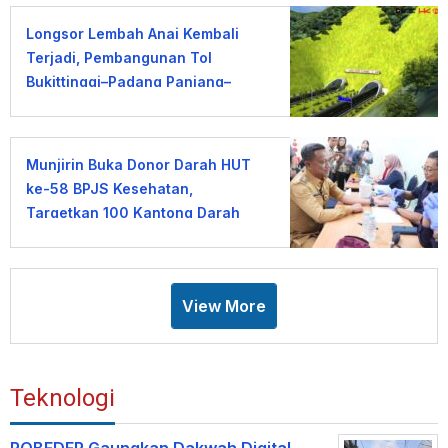
Longsor Lembah Anai Kembali
Terjadi, Pembangunan Tol
Bukittinggi–Padang Panjang–
Sicincin Dinilai Mendesak
Munjirin Buka Donor Darah HUT
ke-58 BPJS Kesehatan,
Targetkan 100 Kantong Darah
View More
Teknologi