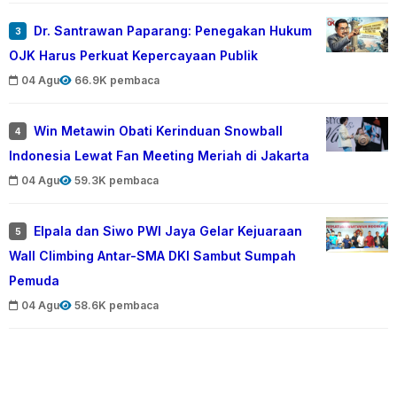
Dr. Santrawan Paparang: Penegakan Hukum
3
OJK Harus Perkuat Kepercayaan Publik
04 Agu
66.9K pembaca
Win Metawin Obati Kerinduan Snowball
4
Indonesia Lewat Fan Meeting Meriah di Jakarta
04 Agu
59.3K pembaca
Elpala dan Siwo PWI Jaya Gelar Kejuaraan
5
Wall Climbing Antar-SMA DKI Sambut Sumpah
Pemuda
04 Agu
58.6K pembaca