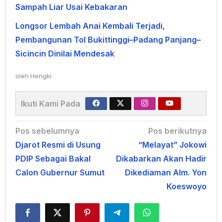
Sampah Liar Usai Kebakaran
Longsor Lembah Anai Kembali Terjadi,
Pembangunan Tol Bukittinggi–Padang Panjang–
Sicincin Dinilai Mendesak
oleh
Hengki
Ikuti Kami Pada
Navigasi
Pos sebelumnya
Pos berikutnya
Djarot Resmi di Usung
“Melayat” Jokowi
pos
PDIP Sebagai Bakal
Dikabarkan Akan Hadir
Calon Gubernur Sumut
Dikediaman Alm. Yon
Koeswoyo