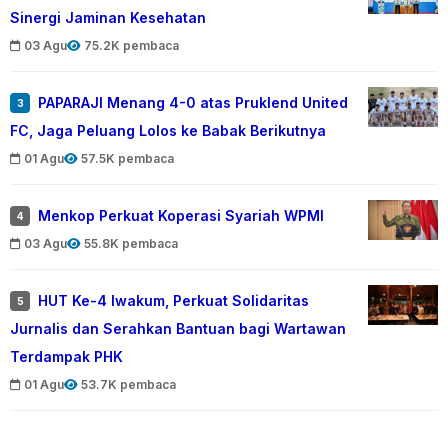
Sinergi Jaminan Kesehatan
03 Agu
75.2K pembaca
PAPARAJI Menang 4-0 atas Pruklend United
3
FC, Jaga Peluang Lolos ke Babak Berikutnya
01 Agu
57.5K pembaca
Menkop Perkuat Koperasi Syariah WPMI
4
03 Agu
55.8K pembaca
HUT Ke-4 Iwakum, Perkuat Solidaritas
5
Jurnalis dan Serahkan Bantuan bagi Wartawan
Terdampak PHK
01 Agu
53.7K pembaca