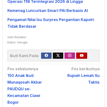
Operasi TNI Terintegrasi 2026 di Lingga
Kemenag Luncurkan Smart PAI Berbasis AI
Pengamat Nilai Isu Surpres Pergantian Kapolri
Tidak Berdasar
oleh
Redaksi
Editor: Hengki
Ikuti Kami Pada
Navigasi
Pos sebelumnya
Pos berikutnya
150 Anak Ikuti
Rupiah Lemah Itu
pos
Munaqosah Akbar
Taktis
PAUDQU se-
Kecamatan Ciawi
Bogor