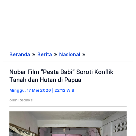
Beranda
»
Berita
»
Nasional
»
Nobar
Film
Nobar Film “Pesta Babi” Soroti Konflik
“Pesta
Tanah dan Hutan di Papua
Babi”
Soroti
Minggu, 17 Mei 2026 | 22:12 WIB
Konflik
oleh
Redaksi
Tanah
dan
Hutan
di