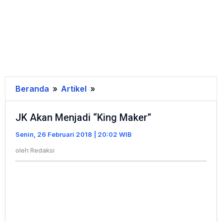
Beranda
»
Artikel
»
JK
Akan
JK Akan Menjadi “King Maker”
Menjadi
"King
Senin, 26 Februari 2018 | 20:02 WIB
Maker"
oleh
Redaksi