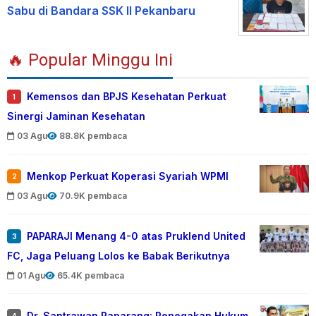
Sabu di Bandara SSK II Pekanbaru
🔥 Popular Minggu Ini
Kemensos dan BPJS Kesehatan Perkuat
1
Sinergi Jaminan Kesehatan
03 Agu
88.8K pembaca
Menkop Perkuat Koperasi Syariah WPMI
2
03 Agu
70.9K pembaca
PAPARAJI Menang 4-0 atas Pruklend United
3
FC, Jaga Peluang Lolos ke Babak Berikutnya
01 Agu
65.4K pembaca
Dr. Santrawan Paparang: Penegakan Hukum
4