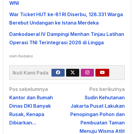
WNI
War Ticket HUT ke-81 RI Diserbu, 128.331 Warga
Berebut Undangan ke Istana Merdeka
Dankodaeral IV Dampingi Menhan Tinjau Latihan
Operasi TNI Terintegrasi 2026 di Lingga
oleh
Redaksi
Ikuti Kami Pada
Navigasi
Pos sebelumnya
Pos berikutnya
Kantor dan Rumah
Sudin Kehutanan
pos
Dinas DKI Banyak
Jakarta Pusat Lakukan
Rusak, Kenapa
Penopingan Pohon dan
Dibiarkan…
Pembuatan Taman
Menuju Wisma Atlit