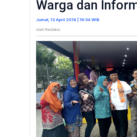
Warga dan Inform
Mendorong
Kesejahteraan
Jumat, 13 April 2018 | 16:54 WIB
Warga
dan
oleh
Redaksi
Informatik