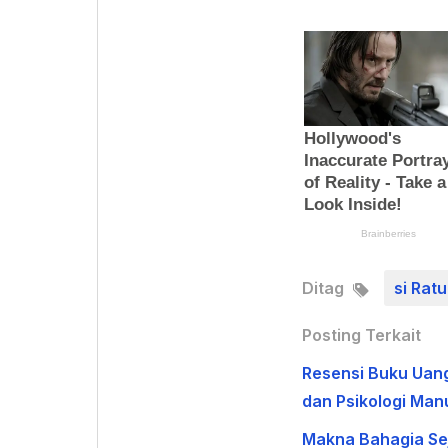
Ditag
si Rat
Posting Terkait
Resensi Buku Uan
dan Psikologi Man
Makna Bahagia Sej