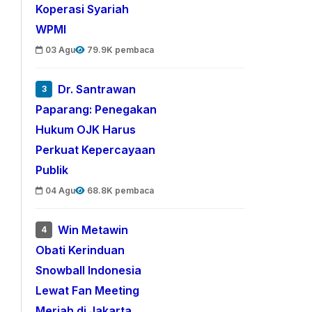
Koperasi Syariah
WPMI
03 Agu
79.9K pembaca
Dr. Santrawan
3
Paparang: Penegakan
Hukum OJK Harus
Perkuat Kepercayaan
Publik
04 Agu
68.8K pembaca
Win Metawin
4
Obati Kerinduan
Snowball Indonesia
Lewat Fan Meeting
Meriah di Jakarta