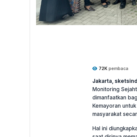
72K
pembaca
Jakarta, sketsi
Monitoring Sejah
dimanfaatkan bag
Kemayoran untuk 
masyarakat seca
Hal ini diungkap
saat dirinya mem