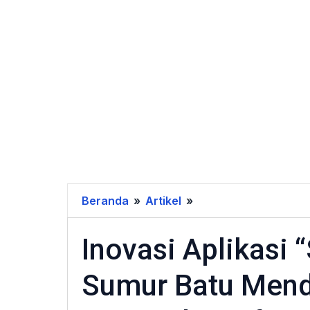
Beranda
»
Artikel
»
Inovasi
Aplikasi
Inovasi Aplikasi 
"SIRATU"
Kelurahan
Sumur Batu Mend
Sumur
Batu