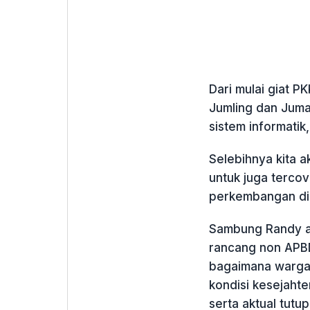
Dari mulai giat P
Jumling dan Jum
sistem informatik
Selebihnya kita 
untuk juga terco
perkembangan din
Sambung Randy apl
rancang non APBD
bagaimana warga 
kondisi kesejaht
serta aktual tutu