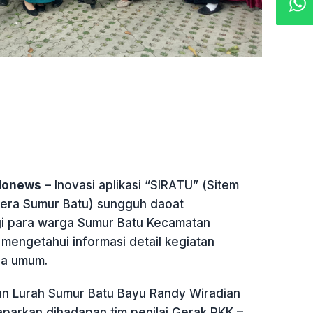
ndonews
– Inovasi aplikasi “SIRATU” (Sitem
tera Sumur Batu) sungguh daoat
i para warga Sumur Batu Kecamatan
mengetahui informasi detail kegiatan
ra umum.
kan Lurah Sumur Batu Bayu Randy Wiradian
aparkan dihadapan tim penilai Gerak PKK –