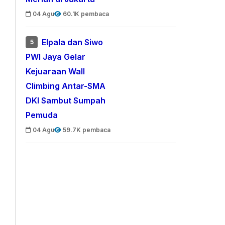
04 Agu
60.1K pembaca
Elpala dan Siwo
5
PWI Jaya Gelar
Kejuaraan Wall
Climbing Antar-SMA
DKI Sambut Sumpah
Pemuda
04 Agu
59.7K pembaca