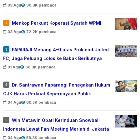
03 Agu
90.3K pembaca
Menkop Perkuat Koperasi Syariah WPMI
2
03 Agu
72.2K pembaca
PAPARAJI Menang 4-0 atas Pruklend United
3
FC, Jaga Peluang Lolos ke Babak Berikutnya
01 Agu
66.3K pembaca
Dr. Santrawan Paparang: Penegakan Hukum
4
OJK Harus Perkuat Kepercayaan Publik
04 Agu
60.5K pembaca
Win Metawin Obati Kerinduan Snowball
5
Indonesia Lewat Fan Meeting Meriah di Jakarta
04 Agu
56.3K pembaca