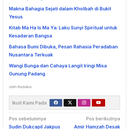
Makna Bahagia Sejati dalam Khotbah di Bukit
Yesus
Kitab Ma Ha Is Ma Ya: Laku Sunyi Spiritual untuk
Kesadaran Bangsa
Bahasa Bumi Dibuka, Pesan Rahasia Peradaban
Nusantara Terkuak
Wangi Bunga dan Cahaya Langit Iringi Misa
Gunung Padang
oleh
Redaksi
Ikuti Kami Pada
Navigasi
Pos sebelumnya
Pos berikutnya
Sudin Dukcapil Jakpus
Amir Hamzah Desak
pos