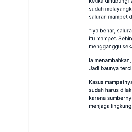
ketika dihubung
sudah melayangka
saluran mampet d
“Iya benar, salur
itu mampet. Seh
mengganggu sekal
Ia menambahkan, l
Jadi baunya terci
Kasus mampetnya 
sudah harus dilak
karena sumbernya 
menjaga lingkung