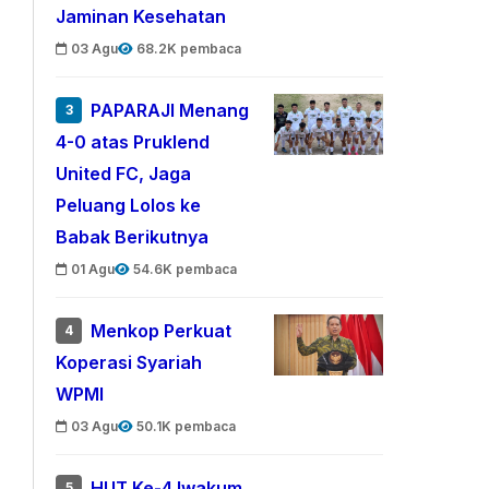
Jaminan Kesehatan
03 Agu
68.2K pembaca
PAPARAJI Menang
3
4-0 atas Pruklend
United FC, Jaga
Peluang Lolos ke
Babak Berikutnya
01 Agu
54.6K pembaca
Menkop Perkuat
4
Koperasi Syariah
WPMI
03 Agu
50.1K pembaca
HUT Ke-4 Iwakum,
5