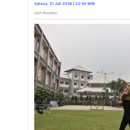
Kok
Selasa, 31 Juli 2018 | 22:50 WIB
Bikin
oleh
Redaksi
Surat
ke
Pemkot
Jakarta
Pusat.