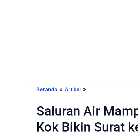
Beranda
»
Artikel
»
Saluran
Air
Saluran Air Mamp
Mampet
di
Kok Bikin Surat 
Rutan
Salemba,