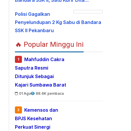
Bandara SSK II, Satu Kurir Dita…
Polisi Gagalkan
Penyelundupan 2 Kg Sabu di Bandara
SSK II Pekanbaru
🔥 Popular Minggu Ini
Mahfuddin Cakra
1
Saputra Resmi
Ditunjuk Sebagai
Kajari Sumbawa Barat
01 Agu
88.6K pembaca
Kemensos dan
2
BPJS Kesehatan
Perkuat Sinergi