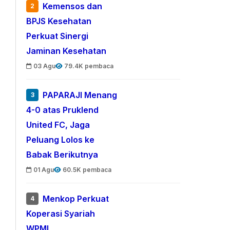
Kemensos dan
2
BPJS Kesehatan
Perkuat Sinergi
Jaminan Kesehatan
03 Agu
79.4K pembaca
PAPARAJI Menang
3
4-0 atas Pruklend
United FC, Jaga
Peluang Lolos ke
Babak Berikutnya
01 Agu
60.5K pembaca
Menkop Perkuat
4
Koperasi Syariah
WPMI