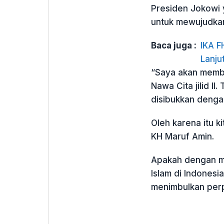
Presiden Jokowi 
untuk mewujudkan 
Baca juga :
IKA F
Lanj
“Saya akan memb
Nawa Cita jilid II
disibukkan dengan 
Oleh karena itu k
KH Maruf Amin.
Apakah dengan m
Islam di Indonesi
menimbulkan per