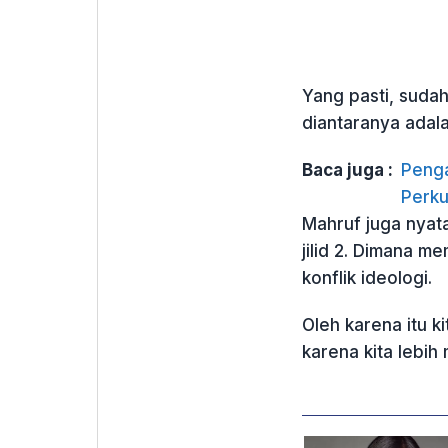
Yang pasti, suda
diantaranya adala
Baca juga :
Peng
Perku
Mahruf juga nya
jilid 2. Dimana m
konflik ideologi.
Oleh karena itu k
karena kita lebih