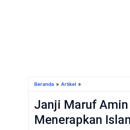
Beranda
»
Artikel
»
Janji
Maruf
Janji Maruf Amin 
Amin
Jika
Menerapkan Isla
Terpilih
Akan