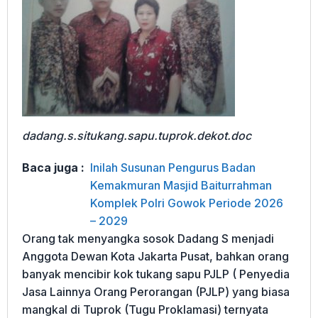
dadang.s.situkang.sapu.tuprok.dekot.doc
Baca juga :
Inilah Susunan Pengurus Badan
Kemakmuran Masjid Baiturrahman
Komplek Polri Gowok Periode 2026
– 2029
Orang tak menyangka sosok Dadang S menjadi
Anggota Dewan Kota Jakarta Pusat, bahkan orang
banyak mencibir kok tukang sapu PJLP ( Penyedia
Jasa Lainnya Orang Perorangan (PJLP) yang biasa
mangkal di Tuprok (Tugu Proklamasi) ternyata