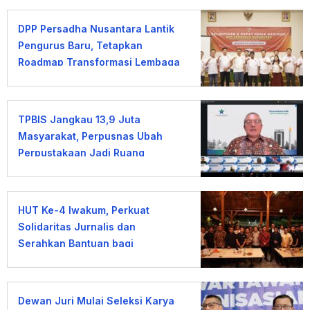
DPP Persadha Nusantara Lantik
Pengurus Baru, Tetapkan
Roadmap Transformasi Lembaga
Hindu Menuju Indonesia Emas
2045
TPBIS Jangkau 13,9 Juta
Masyarakat, Perpusnas Ubah
Perpustakaan Jadi Ruang
Pemberdayaan
HUT Ke-4 Iwakum, Perkuat
Solidaritas Jurnalis dan
Serahkan Bantuan bagi
Wartawan Terdampak PHK
Dewan Juri Mulai Seleksi Karya