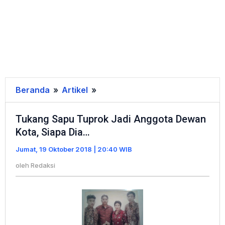
Beranda
»
Artikel
»
Tukang
Sapu
Tukang Sapu Tuprok Jadi Anggota Dewan
Tuprok
Kota, Siapa Dia…
Jadi
Anggota
Jumat, 19 Oktober 2018 | 20:40 WIB
Dewan
oleh
Redaksi
Kota,
Siapa
Dia...