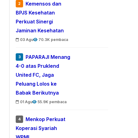
Kemensos dan
2
BPJS Kesehatan
Perkuat Sinergi
Jaminan Kesehatan
03 Agu
70.3K pembaca
PAPARAJI Menang
3
4-0 atas Pruklend
United FC, Jaga
Peluang Lolos ke
Babak Berikutnya
01 Agu
55.9K pembaca
Menkop Perkuat
4
Koperasi Syariah
WPMI