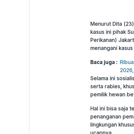
Menurut Dita (23
kasus ini pihak 
Perikanan) Jakar
menangani kasus a
Baca juga :
Ribua
2026,
Selama ini sosia
serta rabies, khu
pemilik hewan be
Hal ini bisa saja 
penanganan pema
lingkungan khusu
ucapnya.