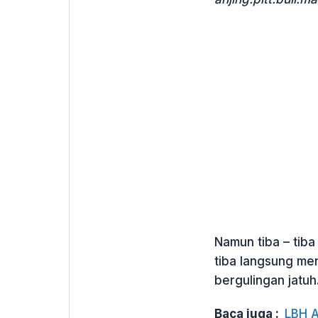
Namun tiba – tiba 
tiba langsung me
bergulingan jatuh
Baca juga :
LBH A