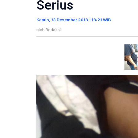
Serius
Bull"
Sempat
Kamis, 13 Desember 2018 | 18:21 WIB
Tak
Sadar
oleh
Redaksi
Diri
Dengan
Luka
Serius