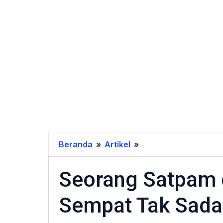
Beranda
»
Artikel
»
Seorang
Satpam
Seorang Satpam di
di
Gigit
Sempat Tak Sadar
Anjing
"Pitt