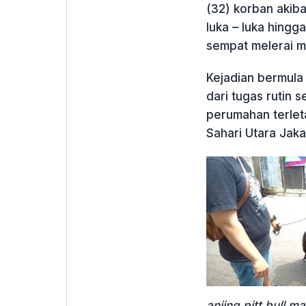
(32) korban akibat
luka – luka hingga
sempat melerai ma
Kejadian bermula 
dari tugas rutin
perumahan terlet
Sahari Utara Jaka
anjing.pitt.bull.