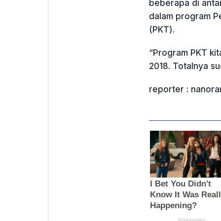
beberapa di antar
dalam program P
(PKT).
“Program PKT kit
2018. Totalnya su
reporter : nanor