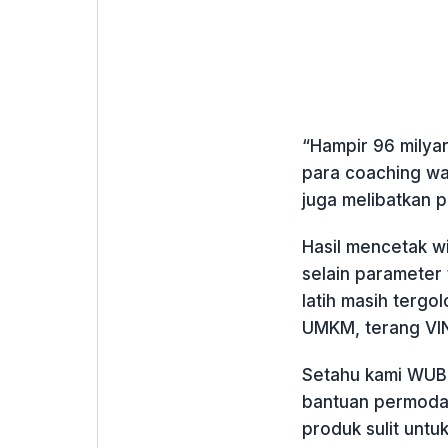
“Hampir 96 milya
para coaching wa
juga melibatkan p
Hasil mencetak wi
selain parameter 
latih masih tergo
UMKM, terang VIN
Setahu kami WUB 
bantuan permodala
produk sulit unt