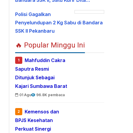
Bandara SSK II, Satu Kurir Dita…
Polisi Gagalkan
Penyelundupan 2 Kg Sabu di Bandara
SSK II Pekanbaru
🔥 Popular Minggu Ini
Mahfuddin Cakra
1
Saputra Resmi
Ditunjuk Sebagai
Kajari Sumbawa Barat
01 Agu
96.8K pembaca
Kemensos dan
2
BPJS Kesehatan
Perkuat Sinergi