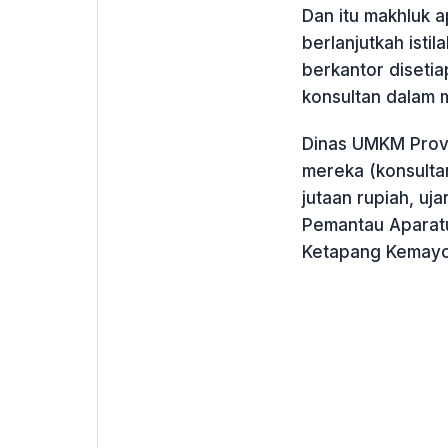
Dan itu makhluk 
berlanjutkah isti
berkantor diseti
konsultan dalam 
Dinas UMKM Provi
mereka (konsulta
jutaan rupiah, uj
Pemantau Aparatu
Ketapang Kemayor