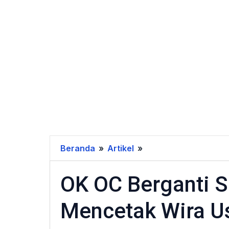
Beranda
»
Artikel
»
OK
OC
OK OC Berganti S
Berganti
Sistem
Mencetak Wira U
PKT,
Berhasilkah