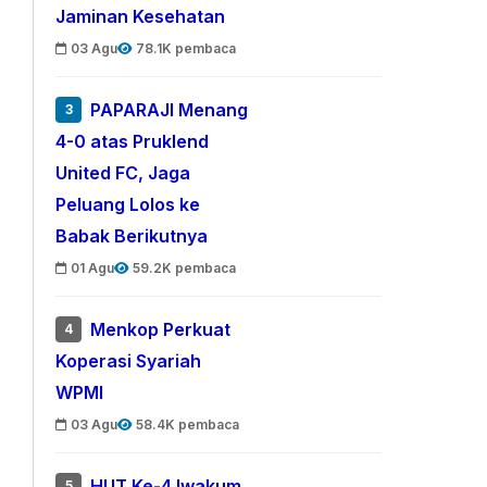
Jaminan Kesehatan
03 Agu
78.1K pembaca
PAPARAJI Menang
3
4-0 atas Pruklend
United FC, Jaga
Peluang Lolos ke
Babak Berikutnya
01 Agu
59.2K pembaca
Menkop Perkuat
4
Koperasi Syariah
WPMI
03 Agu
58.4K pembaca
HUT Ke-4 Iwakum,
5