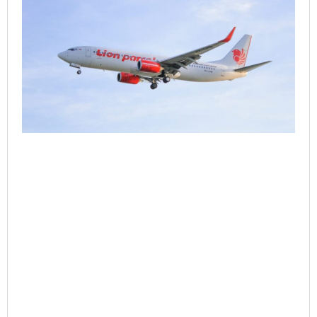
Perjalanan
Intra
Kalimantan
dan
Konektivitas
Lebih
Luas
Lagi