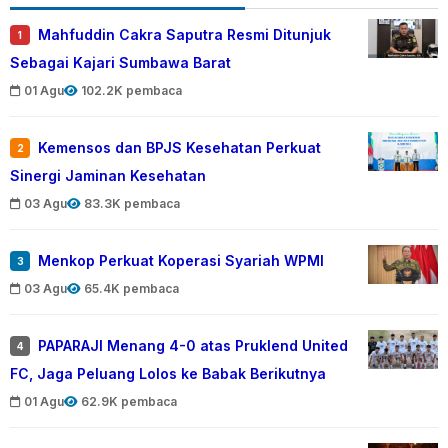
Mahfuddin Cakra Saputra Resmi Ditunjuk
1
Sebagai Kajari Sumbawa Barat
01 Agu
102.2K pembaca
Kemensos dan BPJS Kesehatan Perkuat
2
Sinergi Jaminan Kesehatan
03 Agu
83.3K pembaca
Menkop Perkuat Koperasi Syariah WPMI
3
03 Agu
65.4K pembaca
PAPARAJI Menang 4-0 atas Pruklend United
4
FC, Jaga Peluang Lolos ke Babak Berikutnya
01 Agu
62.9K pembaca