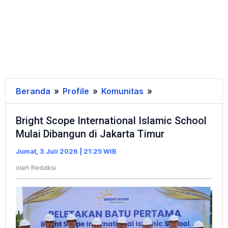
Beranda
»
Profile
»
Komunitas
»
Bright
Scope
Bright Scope International Islamic School
International
Mulai Dibangun di Jakarta Timur
Islamic
School
Jumat, 3 Juli 2026 | 21:25 WIB
Mulai
oleh
Redaksi
Dibangun
di
Jakarta
Timur