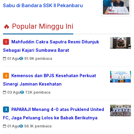
Sabu di Bandara SSK II Pekanbaru
🔥 Popular Minggu Ini
Mahfuddin Cakra Saputra Resmi Ditunjuk
1
Sebagai Kajari Sumbawa Barat
01 Agu
91.9K pembaca
Kemensos dan BPJS Kesehatan Perkuat
2
Sinergi Jaminan Kesehatan
03 Agu
72K pembaca
PAPARAJI Menang 4-0 atas Pruklend United
3
FC, Jaga Peluang Lolos ke Babak Berikutnya
01 Agu
56.1K pembaca