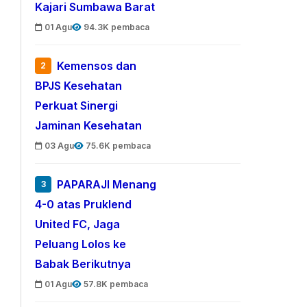
Kajari Sumbawa Barat
01 Agu
94.3K pembaca
Kemensos dan
2
BPJS Kesehatan
Perkuat Sinergi
Jaminan Kesehatan
03 Agu
75.6K pembaca
PAPARAJI Menang
3
4-0 atas Pruklend
United FC, Jaga
Peluang Lolos ke
Babak Berikutnya
01 Agu
57.8K pembaca