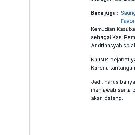
Baca juga :
Saung
Favor
Kemudian Kasuba
sebagai Kasi Peme
Andriansyah selak
Khusus pejabat ya
Karena tantangan
Jadi, harus bany
menjawab serta b
akan datang.