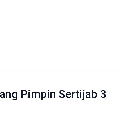
i
ungpinang
ang Pimpin Sertijab 3
n
jab
at