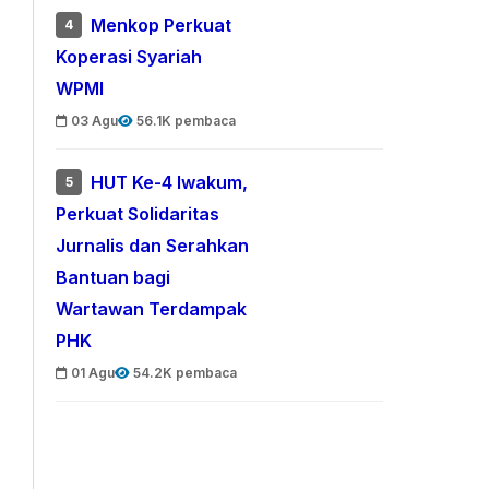
Menkop Perkuat
4
Koperasi Syariah
WPMI
03 Agu
56.1K pembaca
HUT Ke-4 Iwakum,
5
Perkuat Solidaritas
Jurnalis dan Serahkan
Bantuan bagi
Wartawan Terdampak
PHK
01 Agu
54.2K pembaca