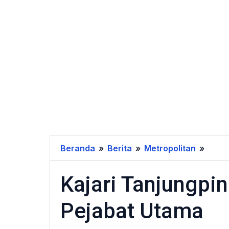
Beranda
»
Berita
»
Metropolitan
»
Kajar
Tanj
Kajari Tanjungpin
Pimpi
Serti
Pejabat Utama
3
Pejab