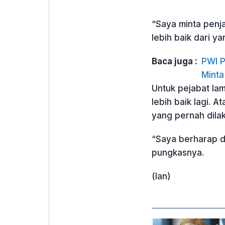
“Saya minta penj
lebih baik dari 
Baca juga :
PWI P
Minta
Untuk pejabat la
lebih baik lagi. 
yang pernah dilaku
“Saya berharap di
pungkasnya.
(Ian)