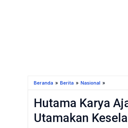
Beranda
»
Berita
»
Nasional
»
Hutama
Karya
Hutama Karya Aj
Ajak
Penggun
Utamakan Kesel
Tol
Utamaka