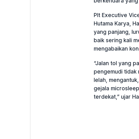
berkendara yang 
Plt Executive Vic
Hutama Karya, Ham
yang panjang, lur
baik sering kali
mengabaikan kondi
“Jalan tol yang 
pengemudi tidak m
lelah, mengantuk,
gejala microsleep
terdekat,” ujar H