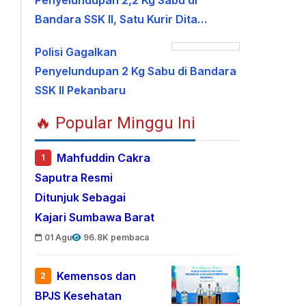
Penyelundupan 2,2 Kg Sabu di
Bandara SSK II, Satu Kurir Dita…
Polisi Gagalkan
Penyelundupan 2 Kg Sabu di Bandara
SSK II Pekanbaru
🔥 Popular Minggu Ini
Mahfuddin Cakra
1
Saputra Resmi
Ditunjuk Sebagai
Kajari Sumbawa Barat
01 Agu
96.8K pembaca
Kemensos dan
2
BPJS Kesehatan