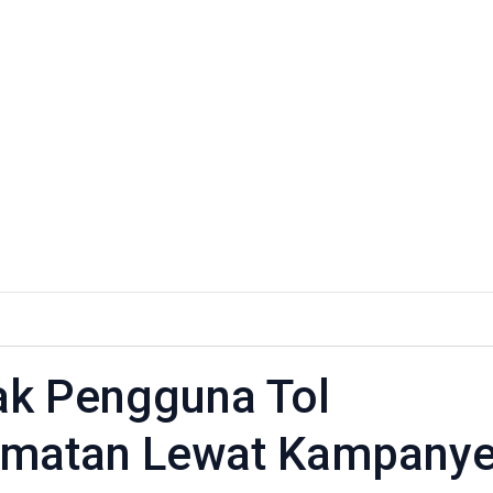
ak Pengguna Tol
a
amatan Lewat Kampany
n