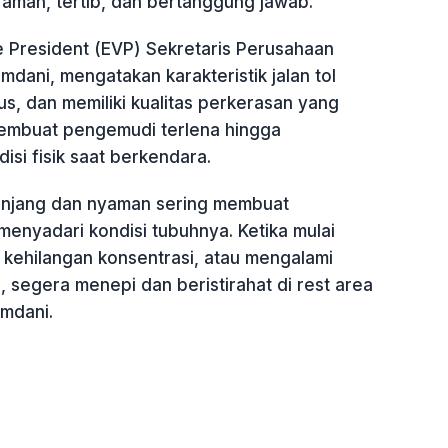
aman, tertib, dan bertanggung jawab.
e President (EVP) Sekretaris Perusahaan
dani, mengatakan karakteristik jalan tol
us, dan memiliki kualitas perkerasan yang
 membuat pengemudi terlena hingga
si fisik saat berkendara.
panjang dan nyaman sering membuat
enyadari kondisi tubuhnya. Ketika mulai
 kehilangan konsentrasi, atau mengalami
, segera menepi dan beristirahat di rest area
amdani.