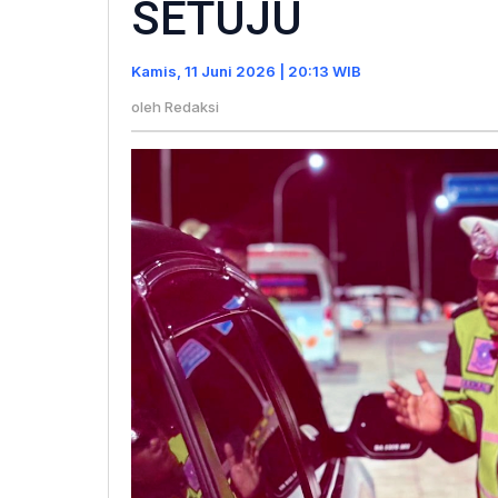
SETUJU
Keselama
Lewat
Kamis, 11 Juni 2026 | 20:13 WIB
Kampany
SETUJU
oleh
Redaksi