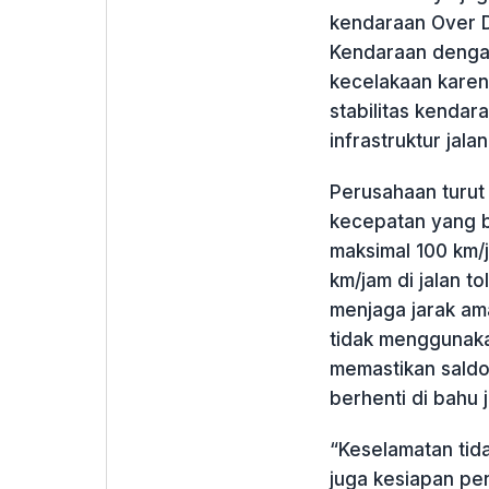
kendaraan Over D
Kendaraan denga
kecelakaan kare
stabilitas kenda
infrastruktur jalan
Perusahaan turut
kecepatan yang b
maksimal 100 km/ja
km/jam di jalan t
menjaga jarak am
tidak menggunak
memastikan saldo
berhenti di bahu j
“Keselamatan tida
juga kesiapan pe