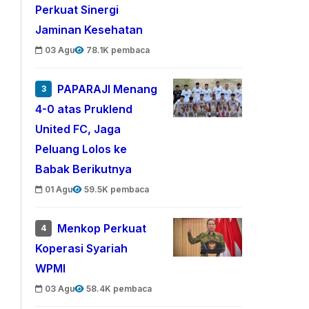
Perkuat Sinergi
Jaminan Kesehatan
03 Agu
78.1K pembaca
PAPARAJI Menang
3
4-0 atas Pruklend
United FC, Jaga
Peluang Lolos ke
Babak Berikutnya
01 Agu
59.5K pembaca
Menkop Perkuat
4
Koperasi Syariah
WPMI
03 Agu
58.4K pembaca