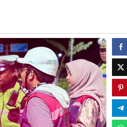
tan
e