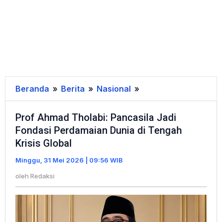
Beranda
»
Berita
»
Nasional
»
Prof
Ahmad
Prof Ahmad Tholabi: Pancasila Jadi
Tholabi:
Fondasi Perdamaian Dunia di Tengah
Pancasila
Krisis Global
Jadi
Fondasi
Minggu, 31 Mei 2026 | 09:56 WIB
Perdamaian
oleh
Redaksi
Dunia
di
Tengah