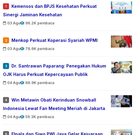
Kemensos dan BPJS Kesehatan Perkuat
1
Sinergi Jaminan Kesehatan
03 Agu
96.2K pembaca
Menkop Perkuat Koperasi Syariah WPMI
2
03 Agu
78.6K pembaca
Dr. Santrawan Paparang: Penegakan Hukum
3
OJK Harus Perkuat Kepercayaan Publik
04 Agu
66.9K pembaca
Win Metawin Obati Kerinduan Snowball
4
Indonesia Lewat Fan Meeting Meriah di Jakarta
04 Agu
59.3K pembaca
Elpala dan Siwo PWI Jaya Gelar Kejuaraan
5