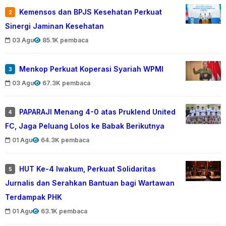
Kemensos dan BPJS Kesehatan Perkuat
2
Sinergi Jaminan Kesehatan
03 Agu
85.1K pembaca
Menkop Perkuat Koperasi Syariah WPMI
3
03 Agu
67.3K pembaca
PAPARAJI Menang 4-0 atas Pruklend United
4
FC, Jaga Peluang Lolos ke Babak Berikutnya
01 Agu
64.3K pembaca
HUT Ke-4 Iwakum, Perkuat Solidaritas
5
Jurnalis dan Serahkan Bantuan bagi Wartawan
Terdampak PHK
01 Agu
63.1K pembaca