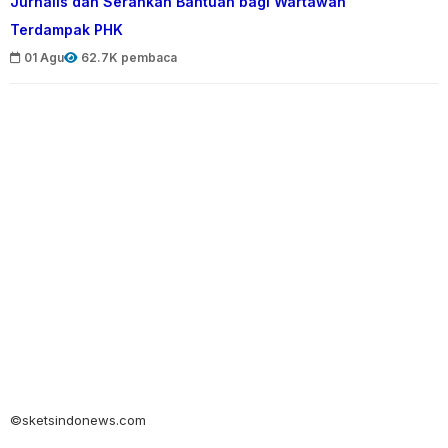
Jurnalis dan Serahkan Bantuan bagi Wartawan
Terdampak PHK
01 Agu
62.7K pembaca
©sketsindonews.com