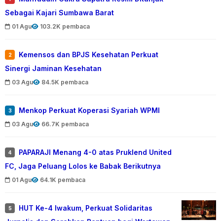
Sebagai Kajari Sumbawa Barat
01 Agu
103.2K pembaca
Kemensos dan BPJS Kesehatan Perkuat
2
Sinergi Jaminan Kesehatan
03 Agu
84.5K pembaca
Menkop Perkuat Koperasi Syariah WPMI
3
03 Agu
66.7K pembaca
PAPARAJI Menang 4-0 atas Pruklend United
4
FC, Jaga Peluang Lolos ke Babak Berikutnya
01 Agu
64.1K pembaca
HUT Ke-4 Iwakum, Perkuat Solidaritas
5