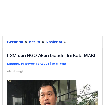
Beranda
»
Berita
»
Nasional
»
LSM
dan
LSM dan NGO Akan Diaudit, Ini Kata MAKI
NGO
Akan
Minggu, 14 November 2021 | 19:51 WIB
Diaudit,
oleh
Hengki
Ini
Kata
MAKI