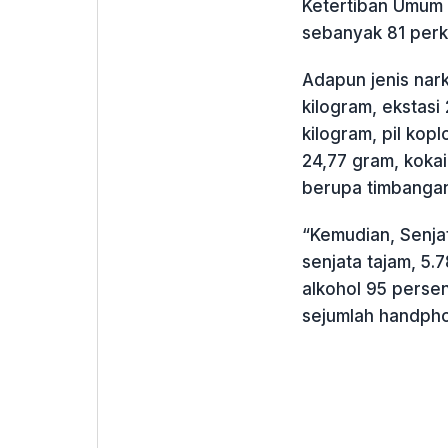
Ketertiban Umum
sebanyak 81 perk
Adapun jenis nar
kilogram, ekstasi 
kilogram, pil kopl
24,77 gram, koka
berupa timbangan
“Kemudian, Senjat
senjata tajam, 5.7
alkohol 95 persen
sejumlah handph