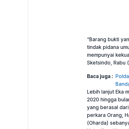
“Barang bukti ya
tindak pidana um
mempunyai kekuat
Sketsindo, Rabu (
Baca juga :
Polda
Banda
Lebih lanjut Eka 
2020 hingga bula
yang berasal dar
perkara Orang, H
(Oharda) sebany