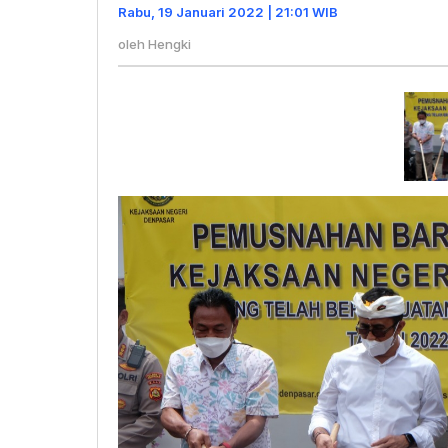
Dari
Rabu, 19 Januari 2022 | 21:01 WIB
Narkob
oleh
Hengki
Hingga
Miras