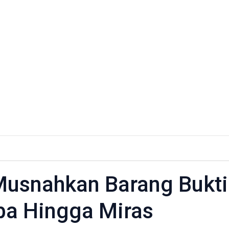
ar
Musnahkan Barang Bukti
hkan
ba Hingga Miras