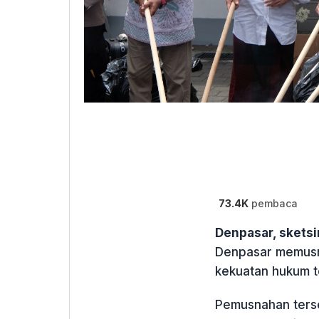
73.4K
pembaca
Denpasar, skets
Denpasar memusna
kekuatan hukum te
Pemusnahan terse