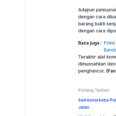
Adapun pemusnaha
dengan cara diba
barang bukti senj
dengan cara dipo
Baca juga :
Polis
Banda
Terakhir alat kom
dimusnahkan den
penghancur.
(Fan
Posting Terkait
Satresnarkoba Po
Jatim