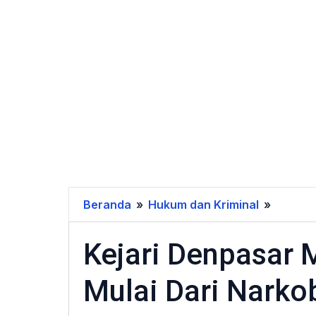
Beranda
»
Hukum dan Kriminal
»
Kejari
Denpas
Kejari Denpasar 
Musna
Barang
Mulai Dari Narko
Bukti
Mulai