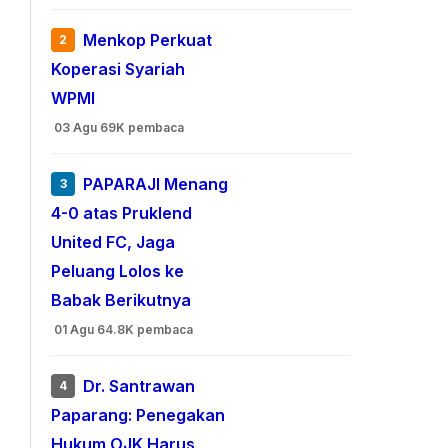
Menkop Perkuat
2
Koperasi Syariah
WPMI
03 Agu
69K pembaca
PAPARAJI Menang
3
4-0 atas Pruklend
United FC, Jaga
Peluang Lolos ke
Babak Berikutnya
01 Agu
64.8K pembaca
Dr. Santrawan
4
Paparang: Penegakan
Hukum OJK Harus