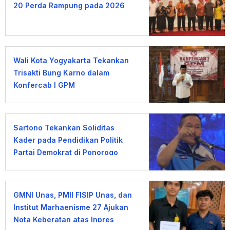
20 Perda Rampung pada 2026
Wali Kota Yogyakarta Tekankan
Trisakti Bung Karno dalam
Konfercab I GPM
Sartono Tekankan Soliditas
Kader pada Pendidikan Politik
Partai Demokrat di Ponorogo
GMNI Unas, PMII FISIP Unas, dan
Institut Marhaenisme 27 Ajukan
Nota Keberatan atas Inpres