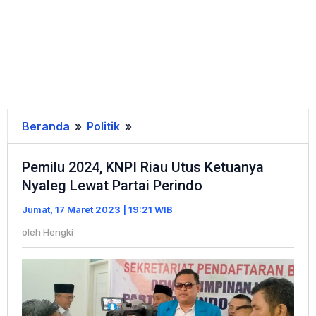
Beranda
»
Politik
»
Pemilu
2024,
Pemilu 2024, KNPI Riau Utus Ketuanya
KNPI
Nyaleg Lewat Partai Perindo
Riau
Utus
Jumat, 17 Maret 2023 | 19:21 WIB
Ketuanya
oleh
Hengki
Nyaleg
Lewat
Partai
Perindo