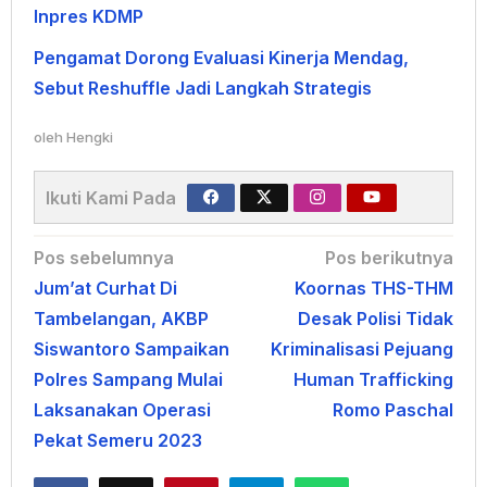
Inpres KDMP
Pengamat Dorong Evaluasi Kinerja Mendag,
Sebut Reshuffle Jadi Langkah Strategis
oleh
Hengki
Ikuti Kami Pada
Navigasi
Pos sebelumnya
Pos berikutnya
Jum’at Curhat Di
Koornas THS-THM
pos
Tambelangan, AKBP
Desak Polisi Tidak
Siswantoro Sampaikan
Kriminalisasi Pejuang
Polres Sampang Mulai
Human Trafficking
Laksanakan Operasi
Romo Paschal
Pekat Semeru 2023