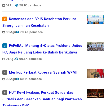
01 Agu
98.1K pembaca
Kemensos dan BPJS Kesehatan Perkuat
2
Sinergi Jaminan Kesehatan
03 Agu
79.4K pembaca
PAPARAJI Menang 4-0 atas Pruklend United
3
FC, Jaga Peluang Lolos ke Babak Berikutnya
01 Agu
60.5K pembaca
Menkop Perkuat Koperasi Syariah WPMI
4
03 Agu
60.1K pembaca
HUT Ke-4 Iwakum, Perkuat Solidaritas
5
Jurnalis dan Serahkan Bantuan bagi Wartawan
Terdampak PHK