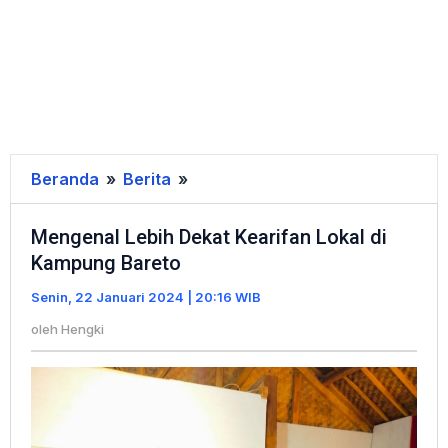
Beranda
»
Berita
»
Mengenal
Lebih
Mengenal Lebih Dekat Kearifan Lokal di
Dekat
Kampung Bareto
Kearifan
Lokal
Senin, 22 Januari 2024 | 20:16 WIB
di
oleh
Hengki
Kampung
Bareto