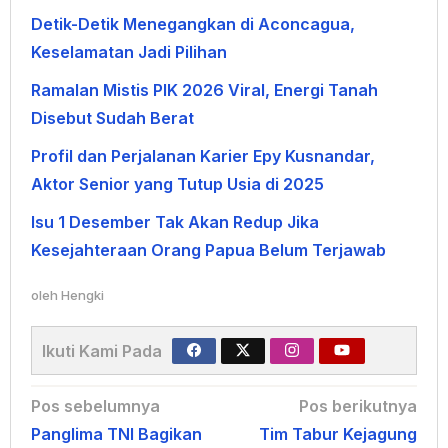
Detik-Detik Menegangkan di Aconcagua,
Keselamatan Jadi Pilihan
Ramalan Mistis PIK 2026 Viral, Energi Tanah
Disebut Sudah Berat
Profil dan Perjalanan Karier Epy Kusnandar,
Aktor Senior yang Tutup Usia di 2025
Isu 1 Desember Tak Akan Redup Jika
Kesejahteraan Orang Papua Belum Terjawab
oleh
Hengki
Ikuti Kami Pada
Navigasi
Pos sebelumnya
Pos berikutnya
Panglima TNI Bagikan
Tim Tabur Kejagung
pos