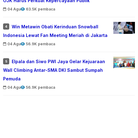
OJK Harus Perkuat Kepercayaan Publik
04 Agu
63.5K pembaca
Win Metawin Obati Kerinduan Snowball
4
Indonesia Lewat Fan Meeting Meriah di Jakarta
04 Agu
56.9K pembaca
Elpala dan Siwo PWI Jaya Gelar Kejuaraan
5
Wall Climbing Antar-SMA DKI Sambut Sumpah
Pemuda
04 Agu
56.9K pembaca