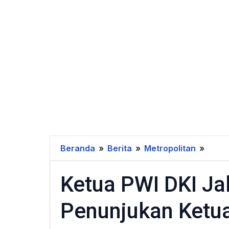
Beranda
»
Berita
»
Metropolitan
»
Ketu
PWI
Ketua PWI DKI Ja
DKI
Jakar
Penunjukan Ketua
Sera
SK