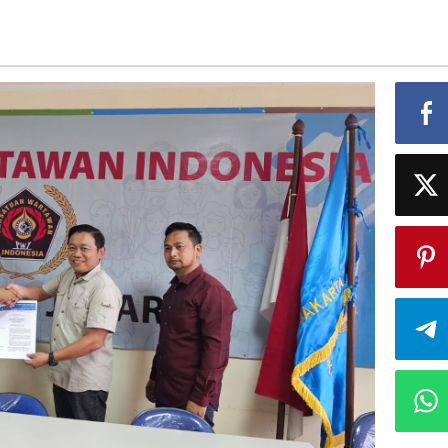
njukan
a
ta