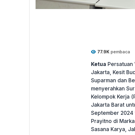
77.9K
pembaca
Ketua
Persatuan 
Jakarta, Kesit B
Suparman dan Ben
menyerahkan Sura
Kelompok Kerja (P
Jakarta Barat un
September 2024 
Prayitno di Mark
Sasana Karya, Jak