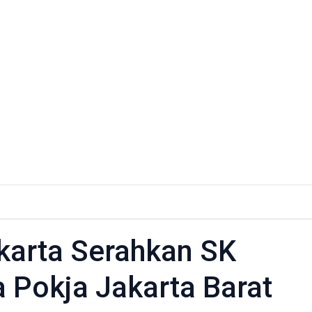
a
karta Serahkan SK
ta
 Pokja Jakarta Barat
hkan