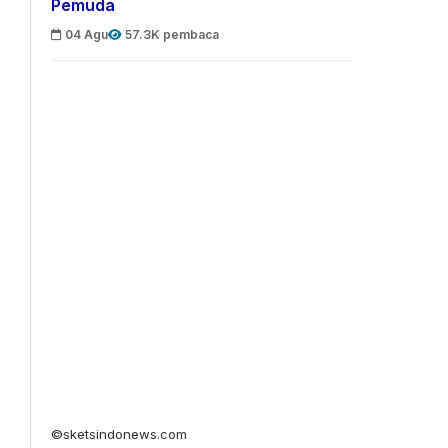
Pemuda
04 Agu
57.3K pembaca
©sketsindonews.com