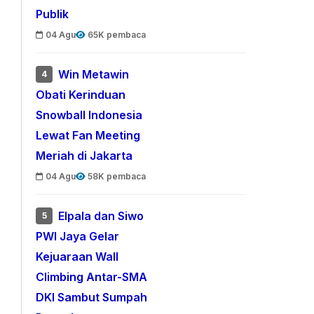
Publik
04 Agu
65K pembaca
Win Metawin
4
Obati Kerinduan
Snowball Indonesia
Lewat Fan Meeting
Meriah di Jakarta
04 Agu
58K pembaca
Elpala dan Siwo
5
PWI Jaya Gelar
Kejuaraan Wall
Climbing Antar-SMA
DKI Sambut Sumpah