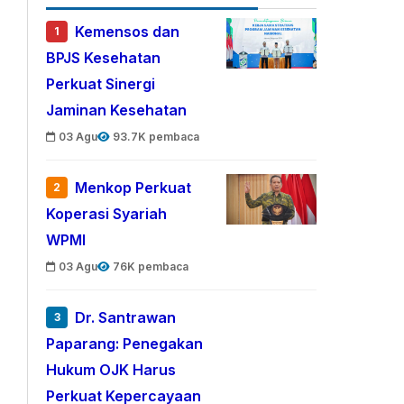
Kemensos dan
1
BPJS Kesehatan
Perkuat Sinergi
Jaminan Kesehatan
03 Agu
93.7K pembaca
Menkop Perkuat
2
Koperasi Syariah
WPMI
03 Agu
76K pembaca
Dr. Santrawan
3
Paparang: Penegakan
Hukum OJK Harus
Perkuat Kepercayaan