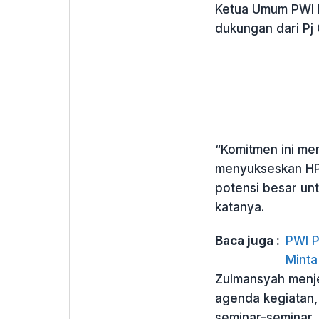
Ketua Umum PWI 
dukungan dari Pj 
“Komitmen ini me
menyukseskan HPN
potensi besar unt
katanya.
Baca juga :
PWI P
Minta
Zulmansyah menje
agenda kegiatan, 
seminar-seminar,