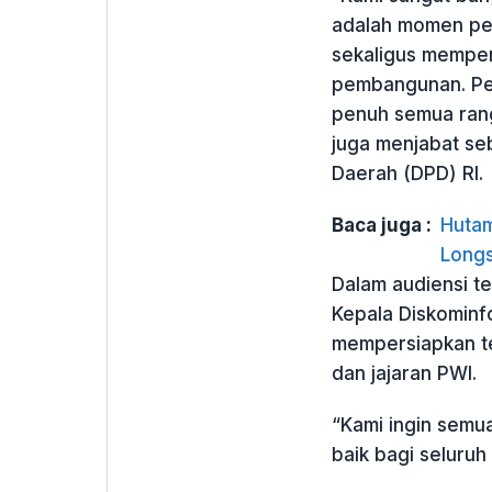
adalah momen pen
sekaligus mempe
pembangunan. Pem
penuh semua rang
juga menjabat se
Daerah (DPD) RI.
Baca juga :
Hutam
Longs
Dalam audiensi t
Kepala Diskominfo
mempersiapkan te
dan jajaran PWI.
“Kami ingin semu
baik bagi seluruh