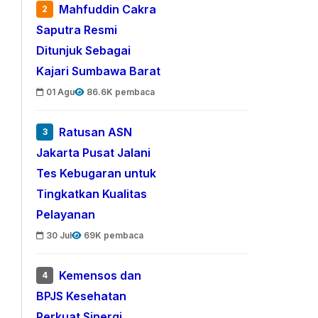
Mahfuddin Cakra
2
Saputra Resmi
Ditunjuk Sebagai
Kajari Sumbawa Barat
01 Agu
86.6K pembaca
Ratusan ASN
3
Jakarta Pusat Jalani
Tes Kebugaran untuk
Tingkatkan Kualitas
Pelayanan
30 Jul
69K pembaca
Kemensos dan
4
BPJS Kesehatan
Perkuat Sinergi