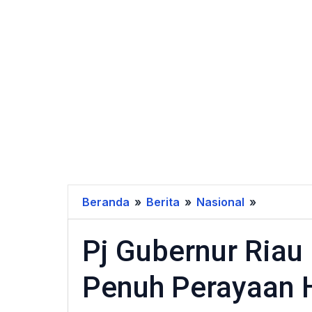
Beranda
»
Berita
»
Nasional
»
Pj
Gubernur
Pj Gubernur Ria
Riau
Bangga
Penuh Perayaan 
dan
Dukung