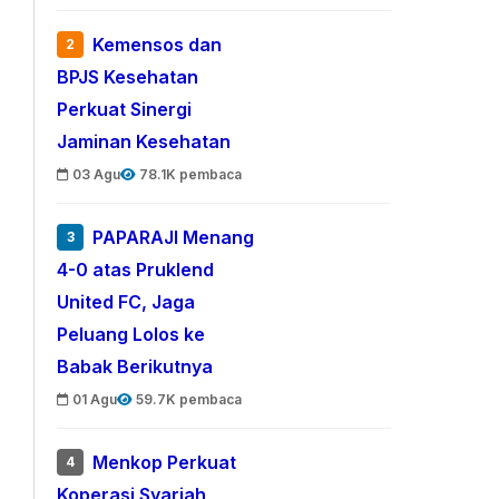
Kemensos dan
2
BPJS Kesehatan
Perkuat Sinergi
Jaminan Kesehatan
03 Agu
78.1K pembaca
PAPARAJI Menang
3
4-0 atas Pruklend
United FC, Jaga
Peluang Lolos ke
Babak Berikutnya
01 Agu
59.7K pembaca
Menkop Perkuat
4
Koperasi Syariah