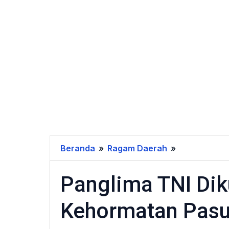
Beranda
»
Ragam Daerah
»
Panglima
TNI
Panglima TNI Di
Dikukuhkan
sebagai
Kehormatan Pasu
Warga
Kehormatan