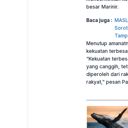
besar Marinir.
Baca juga :
MASL 
Sorot
Tamp
Menutup amanatn
kekuatan terbesar
“Kekuatan terbesa
yang canggih, te
diperoleh dari ra
rakyat,” pesan Pa