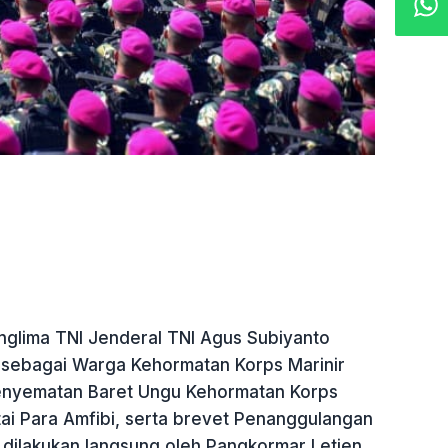
anglima TNI Jenderal TNI Agus Subiyanto
 sebagai Warga Kehormatan Korps Marinir
enyematan Baret Ungu Kehormatan Korps
ntai Para Amfibi, serta brevet Penanggulangan
 dilakukan langsung oleh Pangkormar Letjen