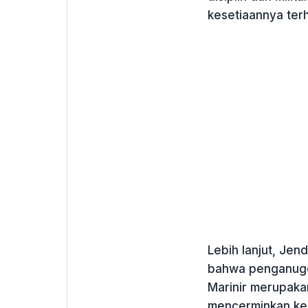
kesetiaannya ter
Lebih lanjut, Je
bahwa penganuge
Marinir merupak
mencerminkan ke