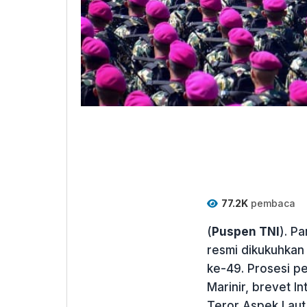
77.2K
pembaca
(
Puspen TNI
). P
resmi dikukuhkan
ke-49. Prosesi p
Marinir, brevet I
Teror Aspek Laut