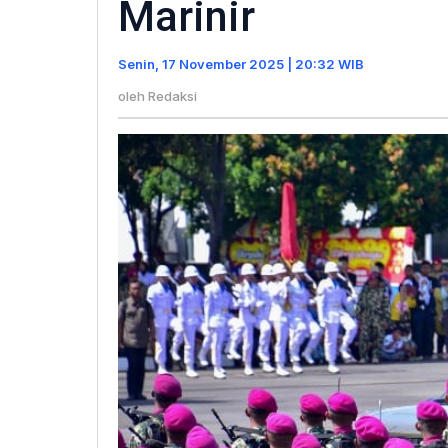
Marinir
Pasukan
Pendarat
Senin, 17 November 2025 | 20:32 WIB
Korps
Marinir
oleh
Redaksi