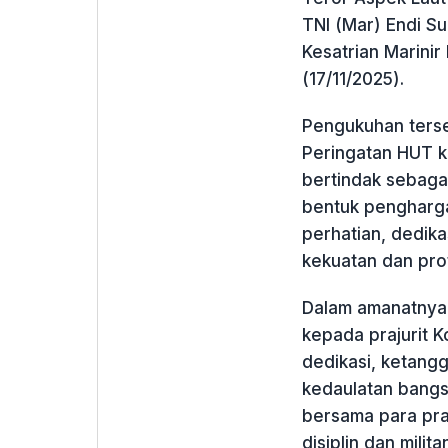
TNI (Mar) Endi Su
Kesatrian Marinir
(17/11/2025).
Pengukuhan terse
Peringatan HUT k
bertindak sebaga
bentuk pengharga
perhatian, dedik
kekuatan dan prof
Dalam amanatnya,
kepada prajurit K
dedikasi, ketangg
kedaulatan bangs
bersama para praj
disiplin dan milit