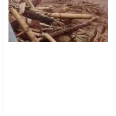
Usai
Banjir
Bandang
Tapteng