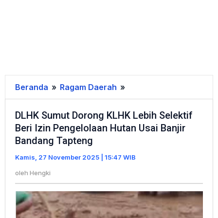
Beranda
»
Ragam Daerah
»
DLHK
Sumut
DLHK Sumut Dorong KLHK Lebih Selektif
Dorong
Beri Izin Pengelolaan Hutan Usai Banjir
KLHK
Bandang Tapteng
Lebih
Selektif
Kamis, 27 November 2025 | 15:47 WIB
Beri
oleh
Hengki
Izin
Pengelolaan
Hutan