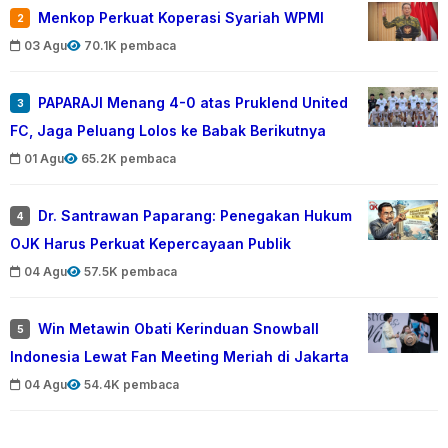
Menkop Perkuat Koperasi Syariah WPMI
2
03 Agu
70.1K pembaca
PAPARAJI Menang 4-0 atas Pruklend United
3
FC, Jaga Peluang Lolos ke Babak Berikutnya
01 Agu
65.2K pembaca
Dr. Santrawan Paparang: Penegakan Hukum
4
OJK Harus Perkuat Kepercayaan Publik
04 Agu
57.5K pembaca
Win Metawin Obati Kerinduan Snowball
5
Indonesia Lewat Fan Meeting Meriah di Jakarta
04 Agu
54.4K pembaca