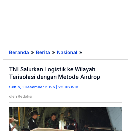
Beranda
»
Berita
»
Nasional
»
TNI
Salurkan
TNI Salurkan Logistik ke Wilayah
Logistik
Terisolasi dengan Metode Airdrop
ke
Wilayah
Senin, 1 Desember 2025 | 22:06 WIB
Terisolasi
oleh
Redaksi
dengan
Metode
Airdrop