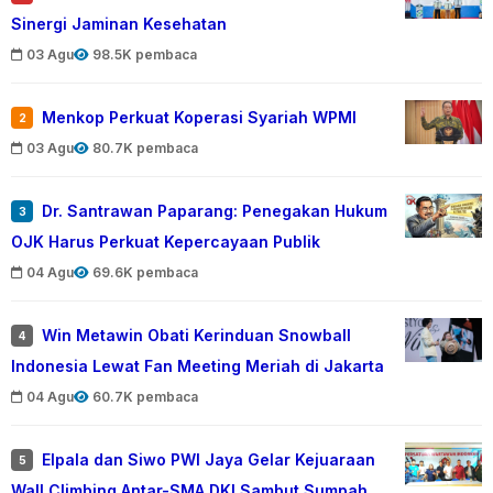
Sinergi Jaminan Kesehatan
03 Agu
98.5K pembaca
Menkop Perkuat Koperasi Syariah WPMI
2
03 Agu
80.7K pembaca
Dr. Santrawan Paparang: Penegakan Hukum
3
OJK Harus Perkuat Kepercayaan Publik
04 Agu
69.6K pembaca
Win Metawin Obati Kerinduan Snowball
4
Indonesia Lewat Fan Meeting Meriah di Jakarta
04 Agu
60.7K pembaca
Elpala dan Siwo PWI Jaya Gelar Kejuaraan
5
Wall Climbing Antar-SMA DKI Sambut Sumpah