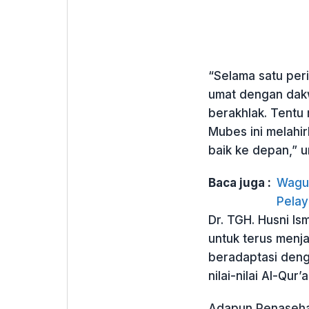
“Selama satu peri
umat dengan dakw
berakhlak. Tentu
Mubes ini melahi
baik ke depan,” 
Baca juga :
Wagub
Pelay
Dr. TGH. Husni Is
untuk terus menja
beradaptasi deng
nilai-nilai Al-Qur
Adapun Penasehat