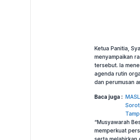
Ketua Panitia, S
menyampaikan ras
tersebut. Ia men
agenda rutin orga
dan perumusan a
Baca juga :
MASL 
Sorot
Tamp
“Musyawarah Besa
memperkuat pers
serta melahirkan