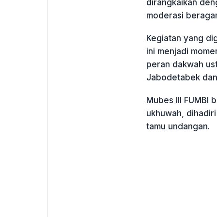
dirangkaikan deng
moderasi beraga
Kegiatan yang dig
ini menjadi mome
peran dakwah ust
Jabodetabek dan
Mubes III FUMBI 
ukhuwah, dihadir
tamu undangan.