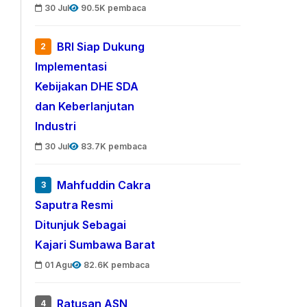
30 Jul
90.5K pembaca
BRI Siap Dukung
2
Implementasi
Kebijakan DHE SDA
dan Keberlanjutan
Industri
30 Jul
83.7K pembaca
Mahfuddin Cakra
3
Saputra Resmi
Ditunjuk Sebagai
Kajari Sumbawa Barat
01 Agu
82.6K pembaca
Ratusan ASN
4