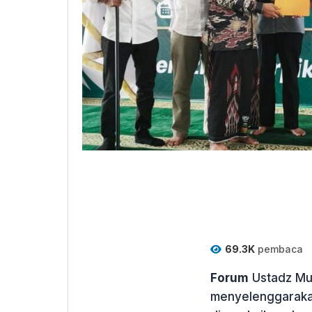
69.3K
pembaca
Forum
Ustadz Mud
menyelenggaraka