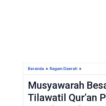
Beranda
»
Ragam Daerah
»
Musyawara
Besar
Musyawarah Besar
III
FUMBI
Tilawatil Qur’an 
dan
Haflah