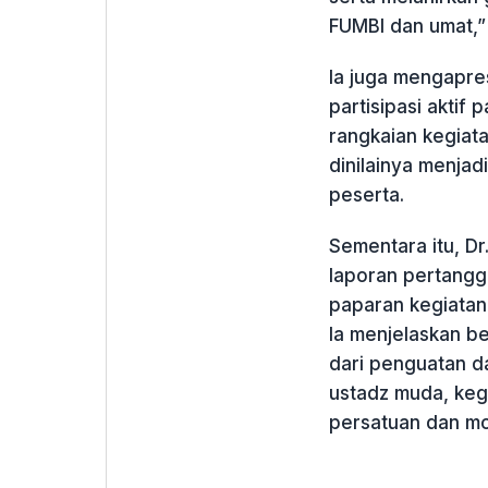
FUMBI dan umat,” 
Ia juga mengapres
partisipasi akti
rangkaian kegiata
dinilainya menjad
peserta.
Sementara itu, Dr
laporan pertang
paparan kegiatan
Ia menjelaskan be
dari penguatan d
ustadz muda, keg
persatuan dan m