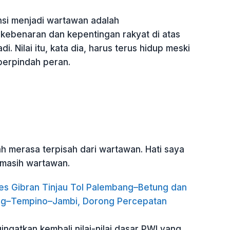
si menjadi wartawan adalah
ebenaran dan kepentingan rakyat di atas
i. Nilai itu, kata dia, harus terus hidup meski
berpindah peran.
h merasa terpisah dari wartawan. Hati saya
masih wartawan.
s Gibran Tinjau Tol Palembang–Betung dan
ng–Tempino–Jambi, Dorong Percepatan
ngatkan kembali nilai-nilai dasar PWI yang