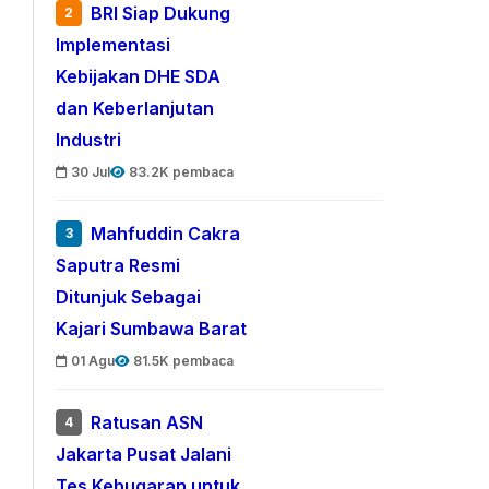
BRI Siap Dukung
2
Implementasi
Kebijakan DHE SDA
dan Keberlanjutan
Industri
30 Jul
83.2K pembaca
Mahfuddin Cakra
3
Saputra Resmi
Ditunjuk Sebagai
Kajari Sumbawa Barat
01 Agu
81.5K pembaca
Ratusan ASN
4
Jakarta Pusat Jalani
Tes Kebugaran untuk