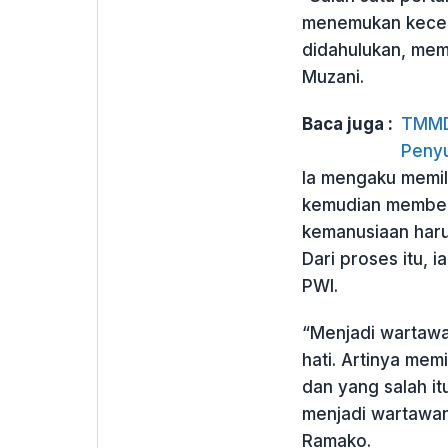
menemukan kecela
didahulukan, mem
Muzani.
Baca juga :
TMMD 
Penyu
Ia mengaku memil
kemudian memberi
kemanusiaan haru
Dari proses itu, 
PWI.
“Menjadi wartawan
hati. Artinya mem
dan yang salah i
menjadi wartawan
Ramako.