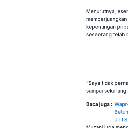
Menurutnya, esen
memperjuangkan k
kepentingan pribad
seseorang telah 
“Saya tidak perna
sampai sekarang 
Baca juga :
Wapre
Betu
JTTS
Muzani juga mengi