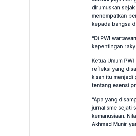
dirumuskan sejak
menempatkan pers
kepada bangsa d
“Di PWI wartawan
kepentingan rakya
Ketua Umum PWI 
refleksi yang di
kisah itu menjadi
tentang esensi p
“Apa yang disam
jurnalisme sejati
kemanusiaan. Nilai
Akhmad Munir yan