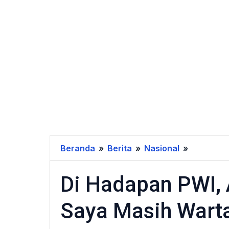
Beranda
»
Berita
»
Nasional
»
Di
Hadapan
Di Hadapan PWI,
PWI,
Ahmad
Saya Masih Wart
Muzani:
Hati