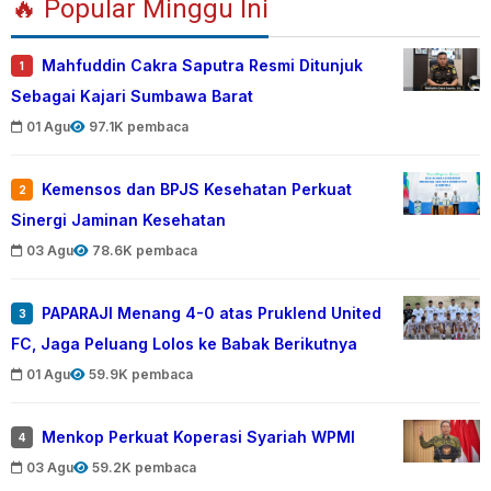
🔥 Popular Minggu Ini
Mahfuddin Cakra Saputra Resmi Ditunjuk
1
Sebagai Kajari Sumbawa Barat
01 Agu
97.1K pembaca
Kemensos dan BPJS Kesehatan Perkuat
2
Sinergi Jaminan Kesehatan
03 Agu
78.6K pembaca
PAPARAJI Menang 4-0 atas Pruklend United
3
FC, Jaga Peluang Lolos ke Babak Berikutnya
01 Agu
59.9K pembaca
Menkop Perkuat Koperasi Syariah WPMI
4
03 Agu
59.2K pembaca