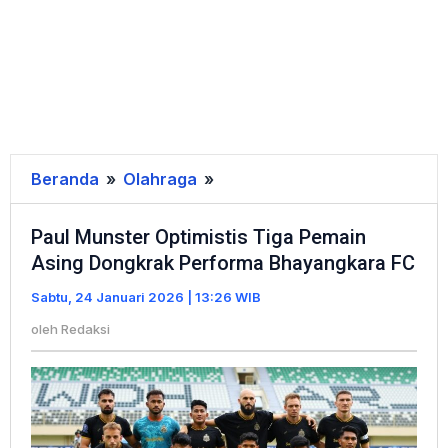
Beranda
»
Olahraga
»
Paul
Munster
Paul Munster Optimistis Tiga Pemain
Optimistis
Asing Dongkrak Performa Bhayangkara FC
Tiga
Pemain
Sabtu, 24 Januari 2026 | 13:26 WIB
Asing
oleh
Redaksi
Dongkrak
Performa
Bhayangkara
FC