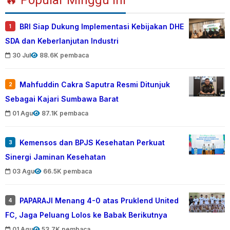
BRI Siap Dukung Implementasi Kebijakan DHE
1
SDA dan Keberlanjutan Industri
30 Jul
88.6K pembaca
Mahfuddin Cakra Saputra Resmi Ditunjuk
2
Sebagai Kajari Sumbawa Barat
01 Agu
87.1K pembaca
Kemensos dan BPJS Kesehatan Perkuat
3
Sinergi Jaminan Kesehatan
03 Agu
66.5K pembaca
PAPARAJI Menang 4-0 atas Pruklend United
4
FC, Jaga Peluang Lolos ke Babak Berikutnya
01 Agu
53.7K pembaca