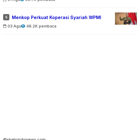
Menkop Perkuat Koperasi Syariah WPMI
5
03 Agu
48.2K pembaca
©sketsindonews.com