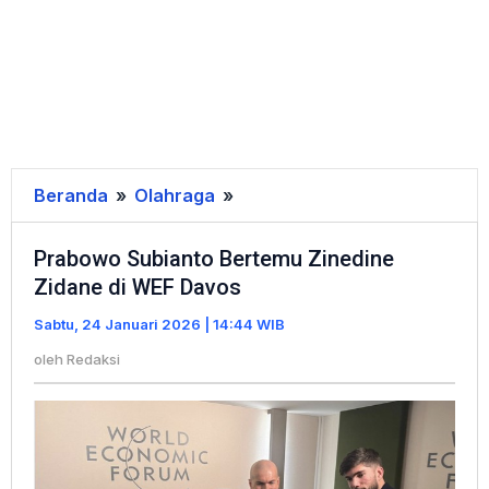
Beranda
»
Olahraga
»
Prabowo
Subianto
Prabowo Subianto Bertemu Zinedine
Bertemu
Zidane di WEF Davos
Zinedine
Zidane
Sabtu, 24 Januari 2026 | 14:44 WIB
di
oleh
Redaksi
WEF
Davos