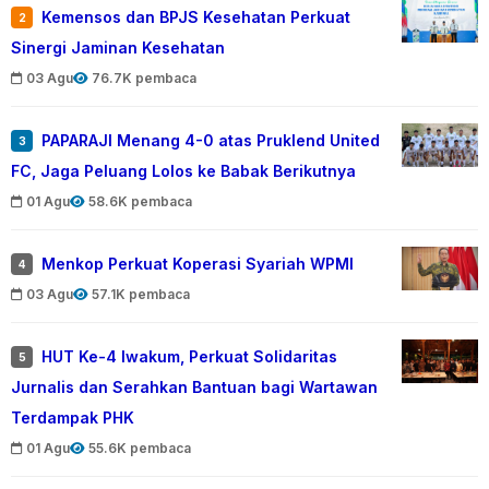
Kemensos dan BPJS Kesehatan Perkuat
2
Sinergi Jaminan Kesehatan
03 Agu
76.7K pembaca
PAPARAJI Menang 4-0 atas Pruklend United
3
FC, Jaga Peluang Lolos ke Babak Berikutnya
01 Agu
58.6K pembaca
Menkop Perkuat Koperasi Syariah WPMI
4
03 Agu
57.1K pembaca
HUT Ke-4 Iwakum, Perkuat Solidaritas
5
Jurnalis dan Serahkan Bantuan bagi Wartawan
Terdampak PHK
01 Agu
55.6K pembaca