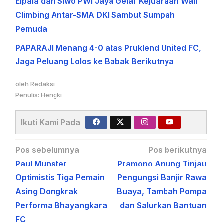
Elpala dan Siwo PWI Jaya Gelar Kejuaraan Wall
Climbing Antar-SMA DKI Sambut Sumpah
Pemuda
PAPARAJI Menang 4-0 atas Pruklend United FC,
Jaga Peluang Lolos ke Babak Berikutnya
oleh
Redaksi
Penulis: Hengki
Ikuti Kami Pada
Navigasi
Pos sebelumnya
Pos berikutnya
Paul Munster
Pramono Anung Tinjau
pos
Optimistis Tiga Pemain
Pengungsi Banjir Rawa
Asing Dongkrak
Buaya, Tambah Pompa
Performa Bhayangkara
dan Salurkan Bantuan
FC