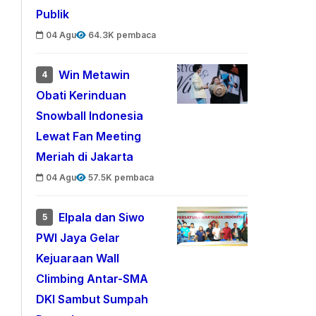
Publik
04 Agu
64.3K pembaca
Win Metawin
4
Obati Kerinduan
Snowball Indonesia
Lewat Fan Meeting
Meriah di Jakarta
04 Agu
57.5K pembaca
Elpala dan Siwo
5
PWI Jaya Gelar
Kejuaraan Wall
Climbing Antar-SMA
DKI Sambut Sumpah