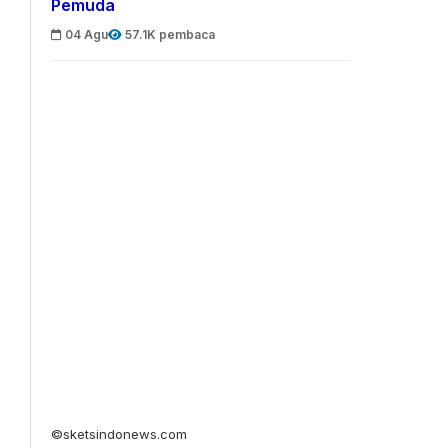
Pemuda
04 Agu
57.1K pembaca
©sketsindonews.com