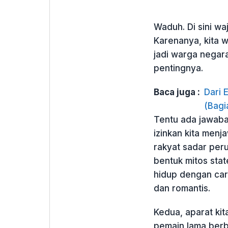
Waduh. Di sini waj
Karenanya, kita w
jadi warga negara 
pentingnya.
Baca juga :
Dari 
(Bagi
Tentu ada jawaba
izinkan kita menj
rakyat sadar peru
bentuk mitos stat
hidup dengan cara
dan romantis.
Kedua, aparat ki
pemain lama berba