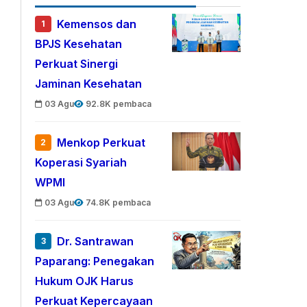
Kemensos dan
1
BPJS Kesehatan
Perkuat Sinergi
Jaminan Kesehatan
03 Agu
92.8K pembaca
Menkop Perkuat
2
Koperasi Syariah
WPMI
03 Agu
74.8K pembaca
Dr. Santrawan
3
Paparang: Penegakan
Hukum OJK Harus
Perkuat Kepercayaan