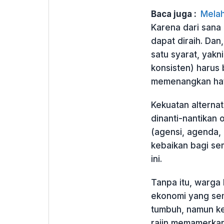
Baca juga :
Melah
Karena dari sana
dapat diraih. Da
satu syarat, yakn
konsisten) harus 
memenangkan hati
Kekuatan alterna
dinanti-nantikan 
(agensi, agenda,
kebaikan bagi se
ini.
Tanpa itu, warg
ekonomi yang sem
tumbuh, namun keh
rajin memamerkan