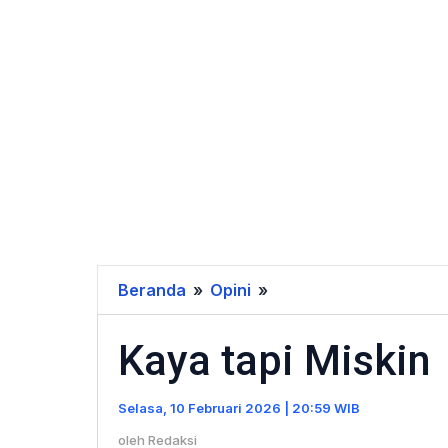
Beranda
»
Opini
»
Kaya
tapi
Kaya tapi Miskin
Miskin
Selasa, 10 Februari 2026 | 20:59 WIB
oleh
Redaksi