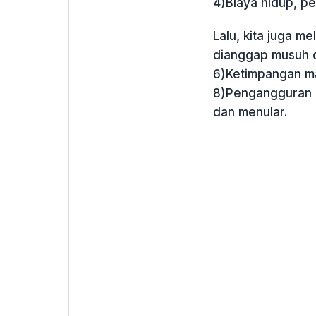
4)Biaya hidup, pe
Lalu, kita juga m
dianggap musuh da
6)Ketimpangan ma
8)Pengangguran m
dan menular.