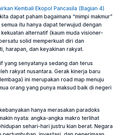
irkan Kembali Ekopol Pancasila (Bagian 4)
 kita dapat paham bagaimana “mimpi makmur”
n, semua itu hanya dapat terwujud dengan
i kekuatan alternatif (kaum muda visioner-
bersatu solid memperkuat diri dan
, harapan, dan keyakinan rakyat.
tif yang senyatanya sedang dan terus
oleh rakyat nusantara. Gerak kinerja baru
 lembaga) ini merupakan road map menuju
mua orang yang punya maksud baik di negeri
a kebanyakan hanya merasakan paradoks
akin nyata: angka-angka makro terlihat
idupan sehari-hari justru kian berat. Negara
 pertumbuhan, investasi, dan penerimaan