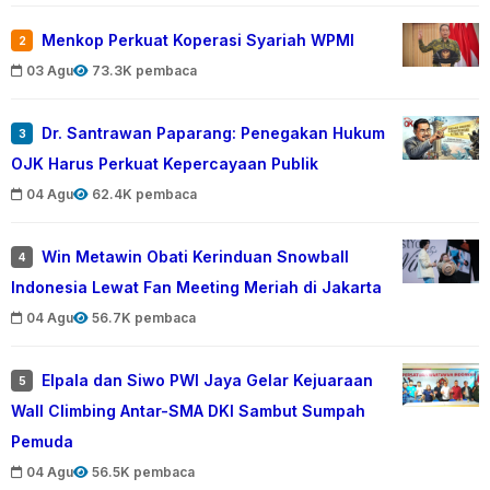
Menkop Perkuat Koperasi Syariah WPMI
2
03 Agu
73.3K pembaca
Dr. Santrawan Paparang: Penegakan Hukum
3
OJK Harus Perkuat Kepercayaan Publik
04 Agu
62.4K pembaca
Win Metawin Obati Kerinduan Snowball
4
Indonesia Lewat Fan Meeting Meriah di Jakarta
04 Agu
56.7K pembaca
Elpala dan Siwo PWI Jaya Gelar Kejuaraan
5
Wall Climbing Antar-SMA DKI Sambut Sumpah
Pemuda
04 Agu
56.5K pembaca