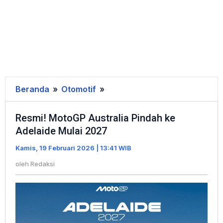
Beranda
»
Otomotif
»
Resmi!
MotoGP
Resmi! MotoGP Australia Pindah ke
Australia
Adelaide Mulai 2027
Pindah
ke
Kamis, 19 Februari 2026 | 13:41 WIB
Adelaide
oleh
Redaksi
Mulai
2027