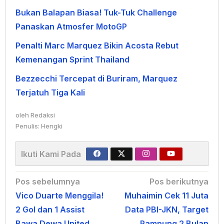
Bukan Balapan Biasa! Tuk-Tuk Challenge
Panaskan Atmosfer MotoGP
Penalti Marc Marquez Bikin Acosta Rebut
Kemenangan Sprint Thailand
Bezzecchi Tercepat di Buriram, Marquez
Terjatuh Tiga Kali
oleh
Redaksi
Penulis: Hengki
Ikuti Kami Pada
Navigasi
Pos sebelumnya
Pos berikutnya
Vico Duarte Menggila!
Muhaimin Cek 11 Juta
pos
2 Gol dan 1 Assist
Data PBI-JKN, Target
Bawa Dewa United
Rampung 2 Bulan