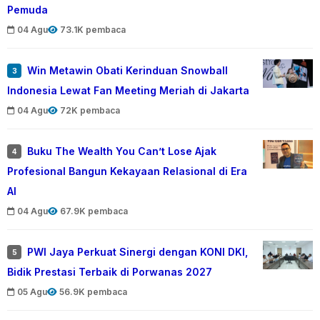
Pemuda
04 Agu
73.1K pembaca
Win Metawin Obati Kerinduan Snowball
3
Indonesia Lewat Fan Meeting Meriah di Jakarta
04 Agu
72K pembaca
Buku The Wealth You Can’t Lose Ajak
4
Profesional Bangun Kekayaan Relasional di Era
AI
04 Agu
67.9K pembaca
PWI Jaya Perkuat Sinergi dengan KONI DKI,
5
Bidik Prestasi Terbaik di Porwanas 2027
05 Agu
56.9K pembaca