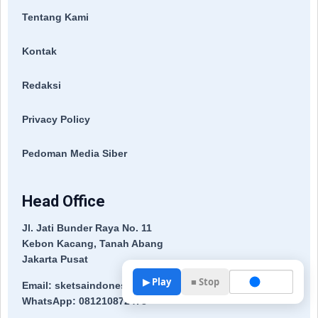
Tentang Kami
Kontak
Redaksi
Privacy Policy
Pedoman Media Siber
Head Office
Jl. Jati Bunder Raya No. 11
Kebon Kacang, Tanah Abang
Jakarta Pusat
▶ Play
■ Stop
Email: sketsaindonesia04@gmail.com
WhatsApp: 081210872478