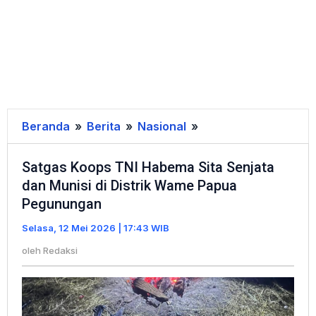
Beranda
»
Berita
»
Nasional
»
Satgas
Koops
Satgas Koops TNI Habema Sita Senjata
TNI
dan Munisi di Distrik Wame Papua
Habema
Pegunungan
Sita
Senjata
Selasa, 12 Mei 2026 | 17:43 WIB
dan
oleh
Redaksi
Munisi
di
Distrik