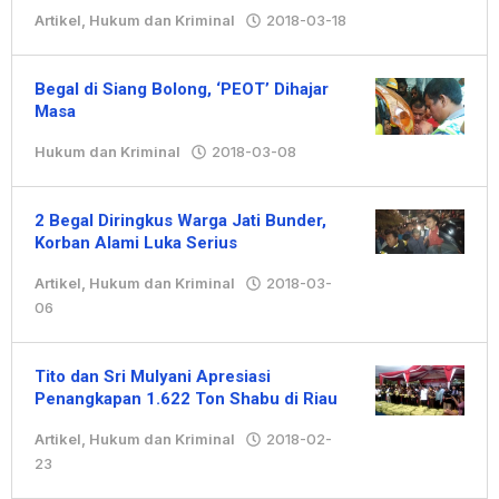
Artikel
,
Hukum dan Kriminal
2018-03-18
oleh
Redaksi
Begal di Siang Bolong, ‘PEOT’ Dihajar
Masa
Hukum dan Kriminal
2018-03-08
oleh
Hengki
2 Begal Diringkus Warga Jati Bunder,
Korban Alami Luka Serius
Artikel
,
Hukum dan Kriminal
2018-03-
06
oleh
Redaksi
Tito dan Sri Mulyani Apresiasi
Penangkapan 1.622 Ton Shabu di Riau
Artikel
,
Hukum dan Kriminal
2018-02-
23
oleh
Redaksi