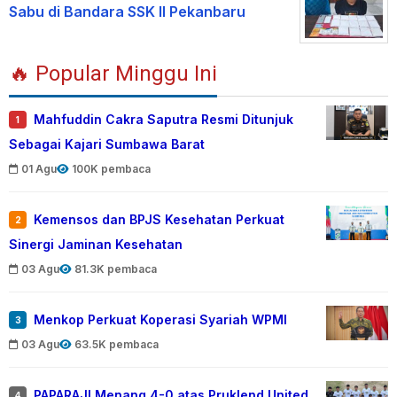
Sabu di Bandara SSK II Pekanbaru
🔥 Popular Minggu Ini
Mahfuddin Cakra Saputra Resmi Ditunjuk
1
Sebagai Kajari Sumbawa Barat
01 Agu
100K pembaca
Kemensos dan BPJS Kesehatan Perkuat
2
Sinergi Jaminan Kesehatan
03 Agu
81.3K pembaca
Menkop Perkuat Koperasi Syariah WPMI
3
03 Agu
63.5K pembaca
PAPARAJI Menang 4-0 atas Pruklend United
4