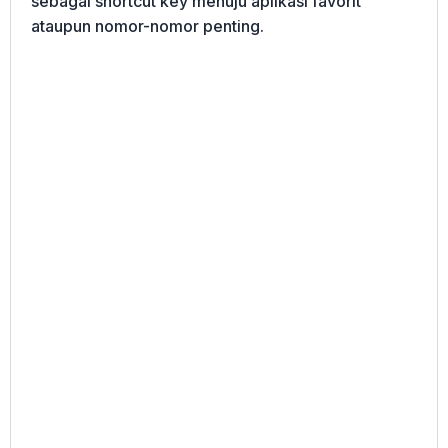
sebagai shortcut key menuju aplikasi favorit
ataupun nomor-nomor penting.