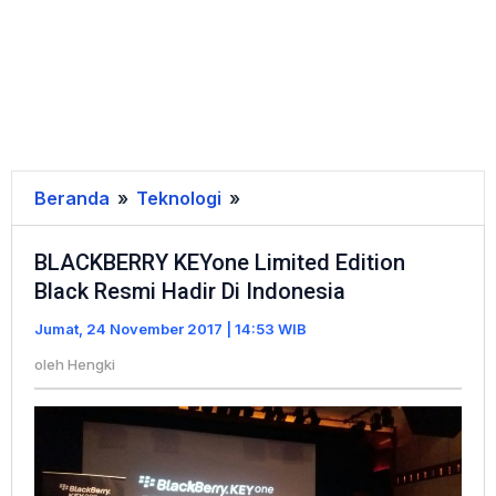
Beranda
»
Teknologi
»
BLACKBERRY
KEYone
BLACKBERRY KEYone Limited Edition
Limited
Black Resmi Hadir Di Indonesia
Edition
Black
Jumat, 24 November 2017 | 14:53 WIB
Resmi
oleh
Hengki
Hadir
Di
Indonesia