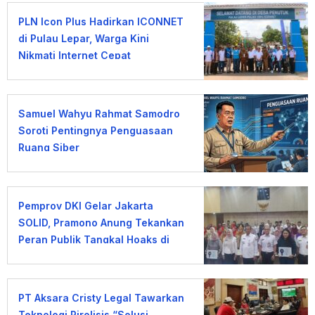
PLN Icon Plus Hadirkan ICONNET
di Pulau Lepar, Warga Kini
Nikmati Internet Cepat
Samuel Wahyu Rahmat Samodro
Soroti Pentingnya Penguasaan
Ruang Siber
Pemprov DKI Gelar Jakarta
SOLID, Pramono Anung Tekankan
Peran Publik Tangkal Hoaks di
Era AI
PT Aksara Cristy Legal Tawarkan
Teknologi Pirolisis “Solusi