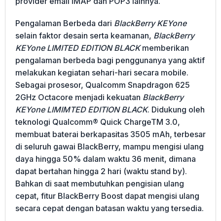
provider email IMAP dan POP3 lainnya.
Pengalaman Berbeda dari
BlackBerry KEYone
selain faktor desain serta keamanan,
BlackBerry
KEYone LIMITED EDITION BLACK
memberikan
pengalaman berbeda bagi penggunanya yang aktif
melakukan kegiatan sehari-hari secara mobile.
Sebagai prosesor, Qualcomm Snapdragon 625
2GHz Octacore menjadi kekuatan
BlackBerry
KEYone LIMIMTED EDITION BLACK
. Didukung oleh
teknologi Qualcomm® Quick ChargeTM 3.0,
membuat baterai berkapasitas 3505 mAh, terbesar
di seluruh gawai BlackBerry, mampu mengisi ulang
daya hingga 50% dalam waktu 36 menit, dimana
dapat bertahan hingga 2 hari (waktu stand by).
Bahkan di saat membutuhkan pengisian ulang
cepat, fitur BlackBerry Boost dapat mengisi ulang
secara cepat dengan batasan waktu yang tersedia.