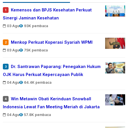
Kemensos dan BPJS Kesehatan Perkuat
1
Sinergi Jaminan Kesehatan
03 Agu
93K pembaca
Menkop Perkuat Koperasi Syariah WPMI
2
03 Agu
75K pembaca
Dr. Santrawan Paparang: Penegakan Hukum
3
OJK Harus Perkuat Kepercayaan Publik
04 Agu
64.4K pembaca
Win Metawin Obati Kerinduan Snowball
4
Indonesia Lewat Fan Meeting Meriah di Jakarta
04 Agu
57.8K pembaca