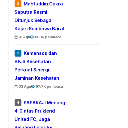
Mahfuddin Cakra
2
Saputra Resmi
Ditunjuk Sebagai
Kajari Sumbawa Barat
01 Agu
88.1K pembaca
Kemensos dan
3
BPJS Kesehatan
Perkuat Sinergi
Jaminan Kesehatan
03 Agu
67.7K pembaca
PAPARAJI Menang
4
4-0 atas Pruklend
United FC, Jaga
Peluang Lolos ke