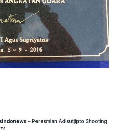
tsindonews
– Peresmian Adisutjipto Shooting
9).