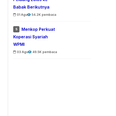
Babak Berikutnya
01 Agu
54.2K pembaca
Menkop Perkuat
5
Koperasi Syariah
WPMI
03 Agu
49.5K pembaca