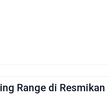
tjipto
ing
ting Range di Resmikan
e
ikan