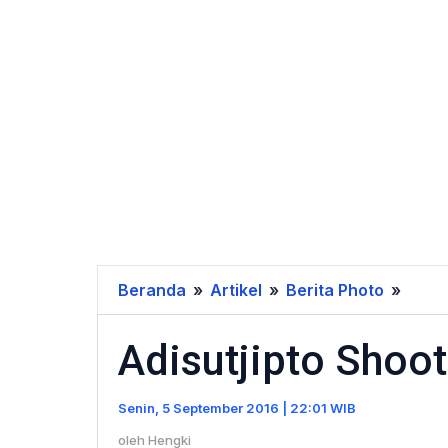
Beranda
»
Artikel
»
Berita Photo
»
Adisu
Shoot
Adisutjipto Shoo
Rang
di
Resm
Senin, 5 September 2016 | 22:01 WIB
oleh
Hengki