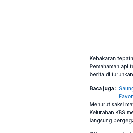
Kebakaran tepatn
Pemahaman api te
berita di turunkan
Baca juga :
Saung
Favor
Menurut saksi mat
Kelurahan KBS m
langsung bergeg