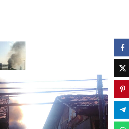
an
matkan
ngnya