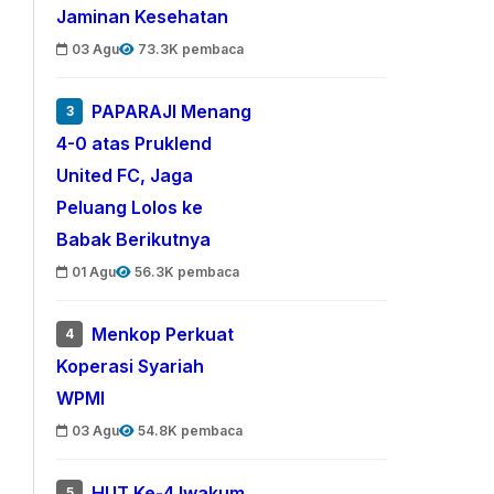
Jaminan Kesehatan
03 Agu
73.3K pembaca
PAPARAJI Menang
3
4-0 atas Pruklend
United FC, Jaga
Peluang Lolos ke
Babak Berikutnya
01 Agu
56.3K pembaca
Menkop Perkuat
4
Koperasi Syariah
WPMI
03 Agu
54.8K pembaca
HUT Ke-4 Iwakum,
5