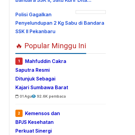
Bandara SSK II, Satu Kurir Dita…
Polisi Gagalkan
Penyelundupan 2 Kg Sabu di Bandara
SSK II Pekanbaru
🔥 Popular Minggu Ini
Mahfuddin Cakra
1
Saputra Resmi
Ditunjuk Sebagai
Kajari Sumbawa Barat
01 Agu
92.6K pembaca
Kemensos dan
2
BPJS Kesehatan
Perkuat Sinergi