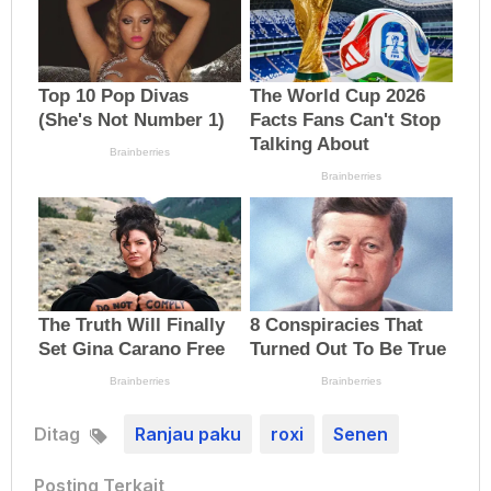
Ditag
Ranjau paku
roxi
Senen
Posting Terkait