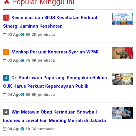
🔥 Popular Minggu Ini
Kemensos dan BPJS Kesehatan Perkuat
1
Sinergi Jaminan Kesehatan
03 Agu
96.2K pembaca
Menkop Perkuat Koperasi Syariah WPMI
2
03 Agu
78.6K pembaca
Dr. Santrawan Paparang: Penegakan Hukum
3
OJK Harus Perkuat Kepercayaan Publik
04 Agu
66.9K pembaca
Win Metawin Obati Kerinduan Snowball
4
Indonesia Lewat Fan Meeting Meriah di Jakarta
04 Agu
59.3K pembaca