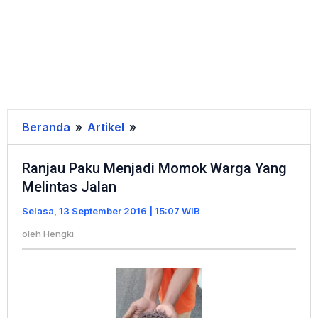
Beranda
»
Artikel
»
Ranjau
Paku
Ranjau Paku Menjadi Momok Warga Yang
Menjadi
Melintas Jalan
Momok
Warga
Selasa, 13 September 2016 | 15:07 WIB
Yang
oleh
Hengki
Melintas
Jalan