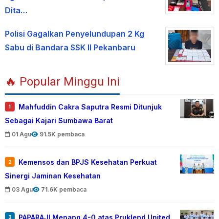
Dita…
Polisi Gagalkan Penyelundupan 2 Kg
Sabu di Bandara SSK II Pekanbaru
🔥 Popular Minggu Ini
Mahfuddin Cakra Saputra Resmi Ditunjuk
1
Sebagai Kajari Sumbawa Barat
01 Agu
91.5K pembaca
Kemensos dan BPJS Kesehatan Perkuat
2
Sinergi Jaminan Kesehatan
03 Agu
71.6K pembaca
PAPARAJI Menang 4-0 atas Pruklend United
3