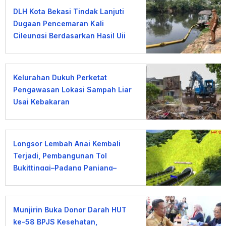
DLH Kota Bekasi Tindak Lanjuti
Dugaan Pencemaran Kali
Cileungsi Berdasarkan Hasil Uji
Laboratorium
Kelurahan Dukuh Perketat
Pengawasan Lokasi Sampah Liar
Usai Kebakaran
Longsor Lembah Anai Kembali
Terjadi, Pembangunan Tol
Bukittinggi–Padang Panjang–
Sicincin Dinilai Mendesak
Munjirin Buka Donor Darah HUT
ke-58 BPJS Kesehatan,