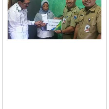
Senilai
24
Juta
Rupiah