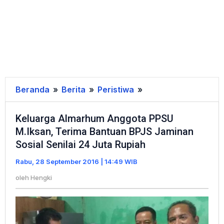
Beranda
»
Berita
»
Peristiwa
»
Keluarga
Almarhum
Keluarga Almarhum Anggota PPSU
Anggota
M.Iksan, Terima Bantuan BPJS Jaminan
PPSU
Sosial Senilai 24 Juta Rupiah
M.Iksan,
Terima
Rabu, 28 September 2016 | 14:49 WIB
Bantuan
oleh
Hengki
BPJS
Jaminan
Sosial