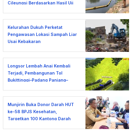
Cileungsi Berdasarkan Hasil Uji
Laboratorium
Kelurahan Dukuh Perketat
Pengawasan Lokasi Sampah Liar
Usai Kebakaran
Longsor Lembah Anai Kembali
Terjadi, Pembangunan Tol
Bukittinggi–Padang Panjang–
Sicincin Dinilai Mendesak
Munjirin Buka Donor Darah HUT
ke-58 BPJS Kesehatan,
Targetkan 100 Kantong Darah