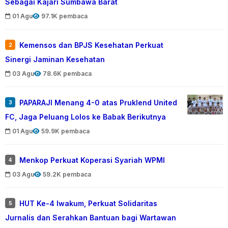
Sebagai Kajari Sumbawa Barat
01 Agu
97.1K pembaca
Kemensos dan BPJS Kesehatan Perkuat
2
Sinergi Jaminan Kesehatan
03 Agu
78.6K pembaca
PAPARAJI Menang 4-0 atas Pruklend United
3
FC, Jaga Peluang Lolos ke Babak Berikutnya
01 Agu
59.9K pembaca
Menkop Perkuat Koperasi Syariah WPMI
4
03 Agu
59.2K pembaca
HUT Ke-4 Iwakum, Perkuat Solidaritas
5
Jurnalis dan Serahkan Bantuan bagi Wartawan