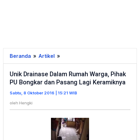
Beranda
»
Artikel
»
Unik
Drainase
Unik Drainase Dalam Rumah Warga, Pihak
Dalam
PU Bongkar dan Pasang Lagi Keramiknya
Rumah
Warga,
Sabtu, 8 Oktober 2016 | 15:21 WIB
Pihak
oleh
Hengki
PU
Bongkar
dan
Pasang